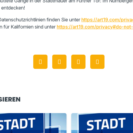
üttete Gänge in der Stadtmauer am Fürther Tor: Im Nürnberger
u entdecken!
atenschutzrichtlinien finden Sie unter
https://art19.com/priva
n für Kalifornien sind unter
https://art19.com/privacy#do-not-
SIEREN