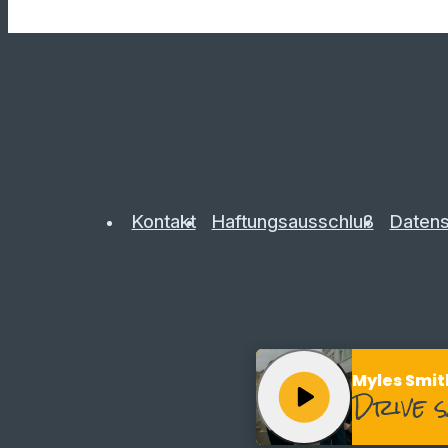
Kontakt
Haftungsausschluß
Datens
Myles Smith
play_arrow
Drive 