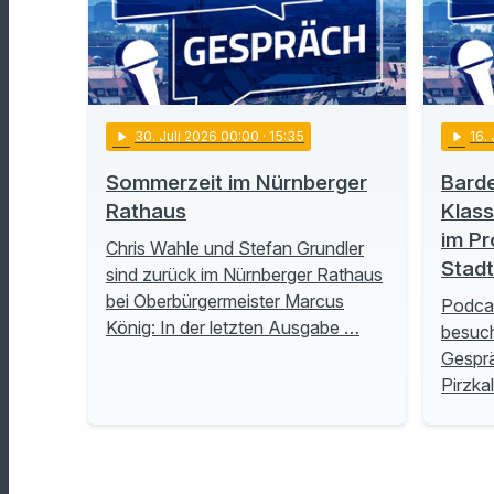
play_arrow
30
. Juli 2026 00:00
· 15:35
play_arrow
16
.
Sommerzeit im Nürnberger
Barde
Rathaus
Klass
im Pr
Chris Wahle und Stefan Grundler
Stad
sind zurück im Nürnberger Rathaus
bei Oberbürgermeister Marcus
Podcas
König: In der letzten Ausgabe …
besuch
Gesprä
Pirzka