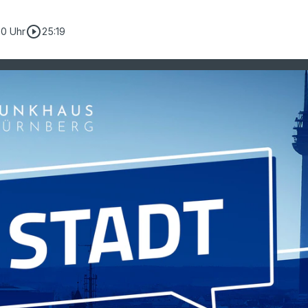
play_circle_outline
30 Uhr
25:19