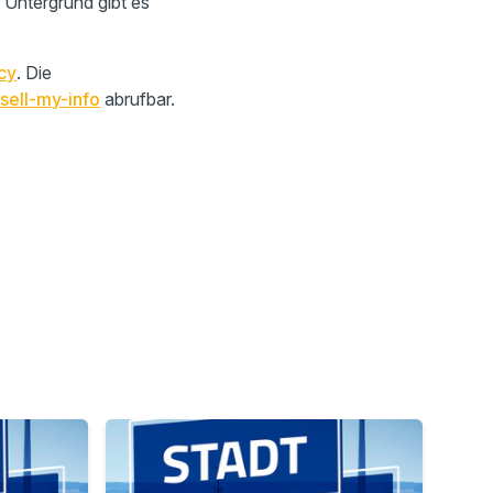
 Untergrund gibt es
cy
. Die
sell-my-info
abrufbar.