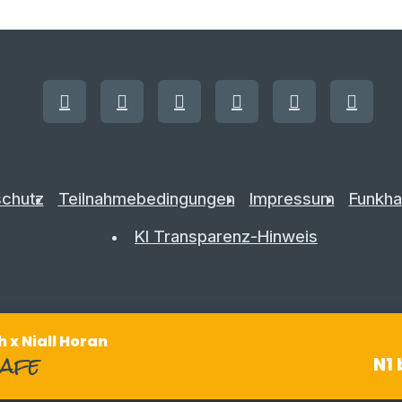
chutz
Teilnahmebedingungen
Impressum
Funkha
KI Transparenz-Hinweis
 x Niall Horan
safe
N1 