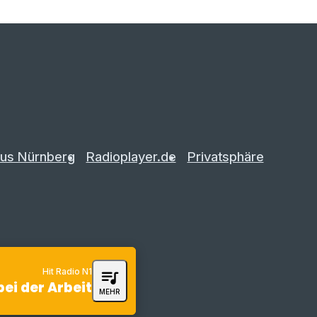
us Nürnberg
Radioplayer.de
Privatsphäre
Hit Radio N1
queue_music
bei der Arbeit