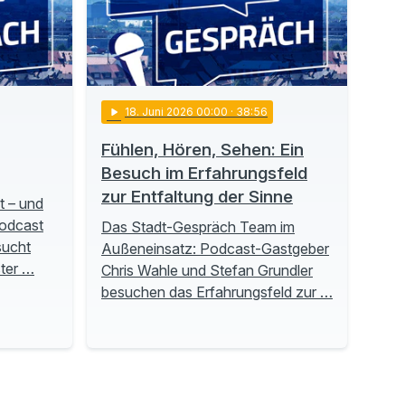
play_arrow
18
. Juni 2026 00:00
· 38:56
Fühlen, Hören, Sehen: Ein
Besuch im Erfahrungsfeld
zur Entfaltung der Sinne
t – und
Podcast
Das Stadt-Gespräch Team im
sucht
Außeneinsatz: Podcast-Gastgeber
ter …
Chris Wahle und Stefan Grundler
besuchen das Erfahrungsfeld zur …