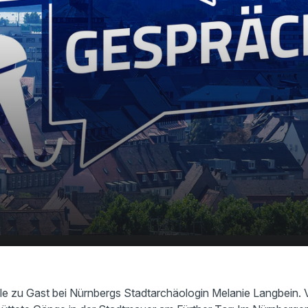
ätze gibt es im Nürnberger Untergrund zu
00:00
Stadtarchäologin Melanie Langbein klärt auf
e zu Gast bei Nürnbergs Stadtarchäologin Melanie Langbein. 