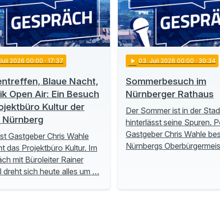
 Juli 2026 00:00
· 17:37
play_arrow
03
. Juli 2026 00:00
· 30:34
ntreffen, Blaue Nacht,
Sommerbesuch im
ik Open Air: Ein Besuch
Nürnberger Rathaus
ojektbüro Kultur der
Der Sommer ist in der Stad
t Nürnberg
hinterlässt seine Spuren. 
Gastgeber Chris Wahle be
t Gastgeber Chris Wahle
Nürnbergs Oberbürgermeis
t das Projektbüro Kultur. Im
ch mit Büroleiter Rainer
ll dreht sich heute alles um …