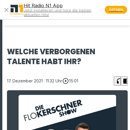
Hit Radio N1 App
close
ÖFFNEN
Jetzt installieren und höre die besten
menu
aktuellen Hits!
WELCHE VERBORGENEN
TALENTE HABT IHR?
play_circle_outline
headphones
chrome_reader_mode
17. Dezember 2021
· 11:32 Uhr
15:01