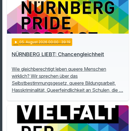
play_arrow
05
. August 2026 00:00
· 39:19
NÜRNBERG LIEBT: Chancengleichheit
Wie gleichberechtigt leben queere Menschen
wirklich? Wir sprechen über das
Selbstbestimmungsgesetz, queere Bildungsarbeit,
Hasskriminalität, Queerfeindlichkeit an Schulen, die …