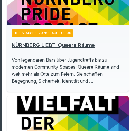
play_arrow
06
. August 2026 00:00
· 00:00
NÜRNBERG LIEBT: Queere Räume
Von legendären Bars über Jugendtreffs bis zu
modernen Community Spaces: Queere Räume sind
weit mehr als Orte zum Feiern. Sie schaffen
Begegnung, Sicherheit, Identität und …