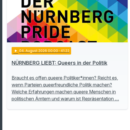
play_arrow
04
. August 2026 00:00
· 41:22
NÜRNBERG LIEBT: Queers in der Politik
Braucht es offen queere Politiker*innen? Reicht es,
wenn Parteien queerfreundliche Politik machen?
Welche Erfahrungen machen queere Menschen in
politischen Ämtern und warum ist Repräsentation …