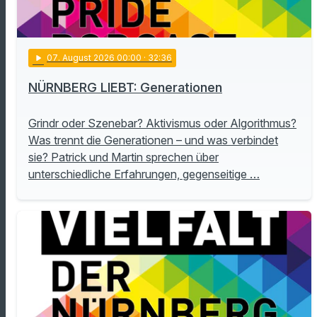
play_arrow
07
. August 2026 00:00
· 32:36
NÜRNBERG LIEBT: Generationen
Grindr oder Szenebar? Aktivismus oder Algorithmus?
Was trennt die Generationen – und was verbindet
sie? Patrick und Martin sprechen über
unterschiedliche Erfahrungen, gegenseitige …