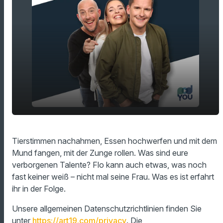
play_arrow
Welche verborgenen Talente habt ihr?
Tierstimmen nachahmen, Essen hochwerfen und mit dem
Mund fangen, mit der Zunge rollen. Was sind eure
00:00
15:01
verborgenen Talente? Flo kann auch etwas, was noch
fast keiner weiß – nicht mal seine Frau. Was es ist erfahrt
ihr in der Folge.
Unsere allgemeinen Datenschutzrichtlinien finden Sie
unter
https://art19.com/privacy
. Die