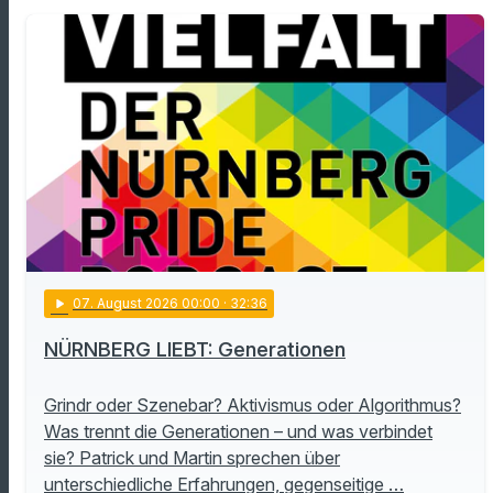
play_arrow
07
. August 2026 00:00
· 32:36
NÜRNBERG LIEBT: Generationen
Grindr oder Szenebar? Aktivismus oder Algorithmus?
Was trennt die Generationen – und was verbindet
sie? Patrick und Martin sprechen über
unterschiedliche Erfahrungen, gegenseitige …