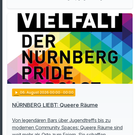
play_arrow
06
. August 2026 00:00
· 00:00
NÜRNBERG LIEBT: Queere Räume
Von legendären Bars über Jugendtreffs bis zu
modernen Community Spaces: Queere Räume sind
weit mehr als Orte zum Feiern. Sie schaffen