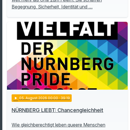
Begegnung, Sicherheit, Identität und …
play_arrow
05
. August 2026 00:00
· 39:19
NÜRNBERG LIEBT: Chancengleichheit
Wie gleichberechtigt leben queere Menschen