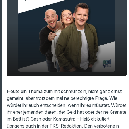
Wen würdet ihr eher daten - jemanden mit
play_arrow
Heute ein Thema zum mit schmunzeln, nicht ganz ernst
Geld oder der ne Granate im Bett ist?
gemeint, aber trotzdem mal ne berechtigte Frage. Wie
00:00
16:10
würdet ihr euch entscheiden, wenn ihr es müsstet. Würdet
ihr eher jemanden daten, der Geld hat oder der ne Granate
im Bett ist? Cash oder Kamasutra – Heiß diskutiert
übrigens auch in der FKS-Redaktion. Den verbotene n