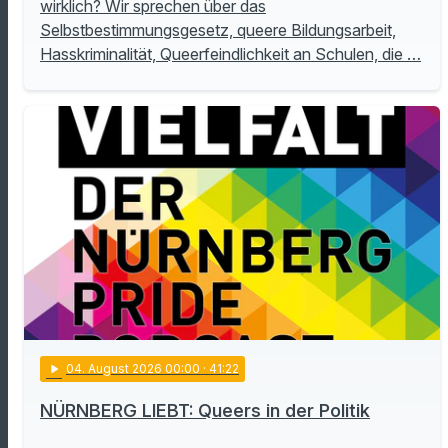
wirklich? Wir sprechen über das
Selbstbestimmungsgesetz, queere Bildungsarbeit,
Hasskriminalität, Queerfeindlichkeit an Schulen, die …
play_arrow
04
. August 2026 00:00
· 41:22
NÜRNBERG LIEBT: Queers in der Politik