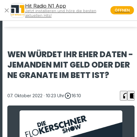
Hit Radio N1 App
close
ÖFFNEN
Jetzt installieren und höre die besten
menu
aktuellen Hits!
WEN WÜRDET IHR EHER DATEN -
JEMANDEN MIT GELD ODER DER
NE GRANATE IM BETT IST?
play_circle_outline
headphones
chrome_reader_mode
07. Oktober 2022
· 10:23 Uhr
16:10