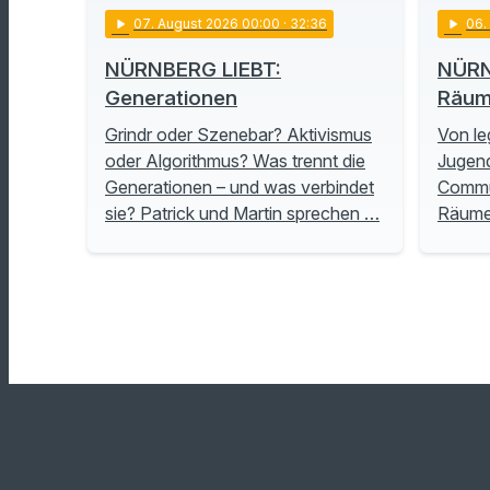
play_arrow
07
. August 2026 00:00
· 32:36
play_arrow
06
NÜRNBERG LIEBT:
NÜRN
Generationen
Räu
Grindr oder Szenebar? Aktivismus
Von le
oder Algorithmus? Was trennt die
Jugend
Generationen – und was verbindet
Commu
sie? Patrick und Martin sprechen …
Räume 