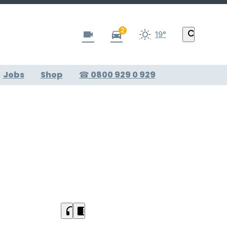
2
videocam
directions_car
search
19°
Jobs
Shop
☎ 0800 929 0 929
-
headphones
chrome_reader_mode