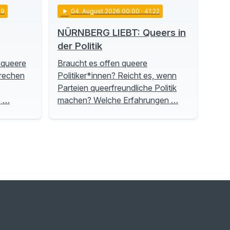
19
play_arrow
04
. August 2026 00:00
· 41:22
NÜRNBERG LIEBT: Queers in
der Politik
 queere
Braucht es offen queere
prechen
Politiker*innen? Reicht es, wenn
Parteien queerfreundliche Politik
, …
machen? Welche Erfahrungen …