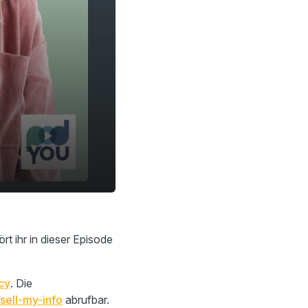
rt ihr in dieser Episode
cy
. Die
sell-my-info
abrufbar.