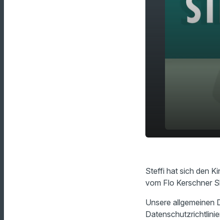
Wie ist der
play_arrow
Kinofilm?
Steffi hat sich den K
vom Flo Kerschner 
Unsere allgemeinen D
Datenschutzrichtlinie