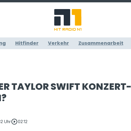
ng
Hitfinder
Verkehr
Zusammenarbeit
DER TAYLOR SWIFT KONZERT
M?
play_circle_outline
32 Uhr
02:12