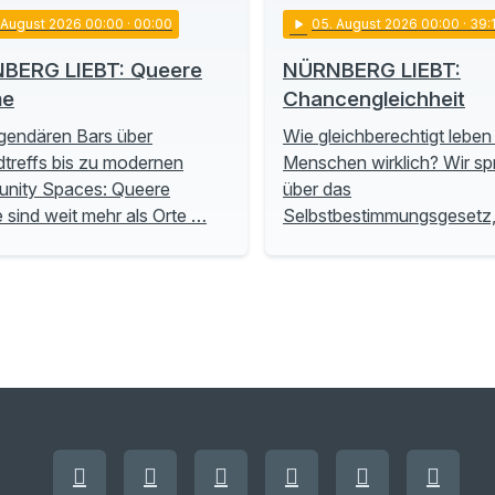
. August 2026 00:00
· 00:00
play_arrow
05
. August 2026 00:00
· 39:
BERG LIEBT: Queere
NÜRNBERG LIEBT:
me
Chancengleichheit
gendären Bars über
Wie gleichberechtigt leben
treffs bis zu modernen
Menschen wirklich? Wir s
nity Spaces: Queere
über das
sind weit mehr als Orte …
Selbstbestimmungsgesetz