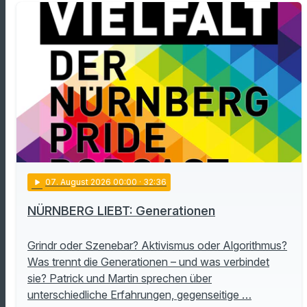
play_arrow
07
. August 2026 00:00
· 32:36
NÜRNBERG LIEBT: Generationen
Grindr oder Szenebar? Aktivismus oder Algorithmus?
Was trennt die Generationen – und was verbindet
sie? Patrick und Martin sprechen über
unterschiedliche Erfahrungen, gegenseitige …