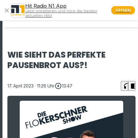
Hit Radio N1 App
close
ÖFFNEN
Jetzt installieren und höre die besten
menu
aktuellen Hits!
WIE SIEHT DAS PERFEKTE
PAUSENBROT AUS?!
play_circle_outline
headphones
chrome_reader_mode
17. April 2023
· 11:26 Uhr
13:47