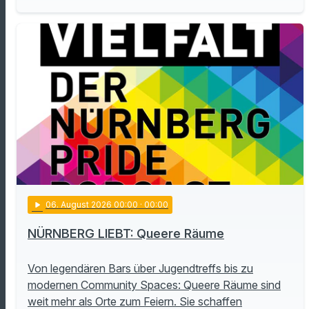
play_arrow
06
. August 2026 00:00
· 00:00
NÜRNBERG LIEBT: Queere Räume
Von legendären Bars über Jugendtreffs bis zu
modernen Community Spaces: Queere Räume sind
weit mehr als Orte zum Feiern. Sie schaffen