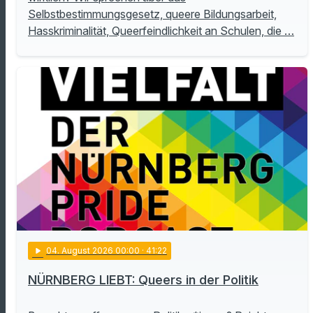
Selbstbestimmungsgesetz, queere Bildungsarbeit,
Hasskriminalität, Queerfeindlichkeit an Schulen, die …
play_arrow
04
. August 2026 00:00
· 41:22
NÜRNBERG LIEBT: Queers in der Politik