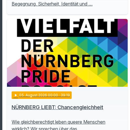
Begegnung, Sicherheit, Identität und …
play_arrow
05
. August 2026 00:00
· 39:19
NÜRNBERG LIEBT: Chancengleichheit
Wie gleichberechtigt leben queere Menschen
wirklich? Wir sprechen über das