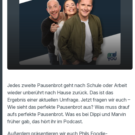
play_arrow
Wie sieht das perfekte Pausenbrot aus?!
Jedes zweite Pausenbrot geht nach Schule oder Arbeit
wieder unberührt nach Hause zurück. Das ist das
00:00
13:47
Ergebnis einer aktuellen Umfrage. Jetzt fragen wir euch –
Wie sieht das perfekte Pausenbrot aus? Was muss drauf
aufs perfekte Pausenbrot. Was es bei Dippi und Marvin
früher gab, das hört ihr im Podcast.
Außerdem präsentieren wir euch Phils Foodie-