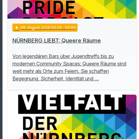
play_arrow
06
. August 2026 00:00
· 00:00
NÜRNBERG LIEBT: Queere Räume
Von legendären Bars über Jugendtreffs bis zu
modernen Community Spaces: Queere Räume sind
weit mehr als Orte zum Feiern. Sie schaffen
Begegnung, Sicherheit, Identität und …