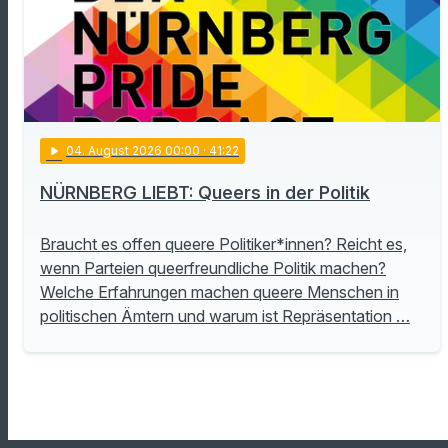
play_arrow
04
. August 2026 00:00
· 41:22
NÜRNBERG LIEBT: Queers in der Politik
Braucht es offen queere Politiker*innen? Reicht es,
wenn Parteien queerfreundliche Politik machen?
Welche Erfahrungen machen queere Menschen in
politischen Ämtern und warum ist Repräsentation …