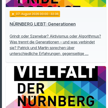
play_arrow
07
. August 2026 00:00
· 32:36
NÜRNBERG LIEBT: Generationen
Grindr oder Szenebar? Aktivismus oder Algorithmus?
Was trennt die Generationen – und was verbindet
sie? Patrick und Martin sprechen über
unterschiedliche Erfahrungen, gegenseitige …