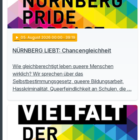
play_arrow
05
. August 2026 00:00
· 39:19
NÜRNBERG LIEBT: Chancengleichheit
Wie gleichberechtigt leben queere Menschen
wirklich? Wir sprechen über das
Selbstbestimmungsgesetz, queere Bildungsarbeit,
Hasskriminalität, Queerfeindlichkeit an Schulen, die …