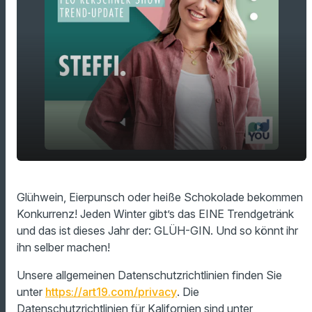
play_arrow
Winter-Trend-Drink: Der Glüh-Gin
Glühwein, Eierpunsch oder heiße Schokolade bekommen
Konkurrenz! Jeden Winter gibt’s das EINE Trendgetränk
00:00
01:01
und das ist dieses Jahr der: GLÜH-GIN. Und so könnt ihr
ihn selber machen!
Unsere allgemeinen Datenschutzrichtlinien finden Sie
unter
https://art19.com/privacy
. Die
Datenschutzrichtlinien für Kalifornien sind unter