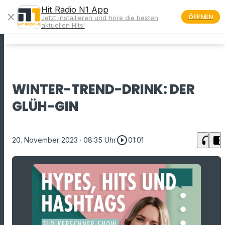
Hit Radio N1 App
close
ÖFFNEN
Jetzt installieren und höre die besten
menu
aktuellen Hits!
WINTER-TREND-DRINK: DER
GLÜH-GIN
play_circle_outline
headphones
chrome_reader_mode
20. November 2023
· 08:35 Uhr
01:01