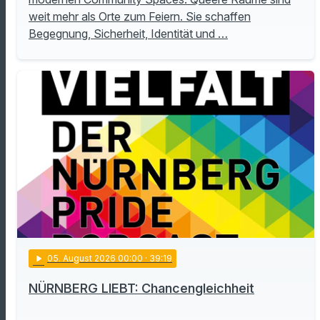
weit mehr als Orte zum Feiern. Sie schaffen
Begegnung, Sicherheit, Identität und …
play_arrow
05
. August 2026 00:00
· 39:19
NÜRNBERG LIEBT: Chancengleichheit