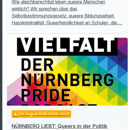
Wie gleichberechtigt leben queere Menschen
wirklich? Wir sprechen über das
Selbstbestimmungsgesetz, queere Bildungsarbeit,
Hasskriminalität, Queerfeindlichkeit an Schulen, die …
play_arrow
04
. August 2026 00:00
· 41:22
NÜRNBERG LIEBT: Queers in der Politik