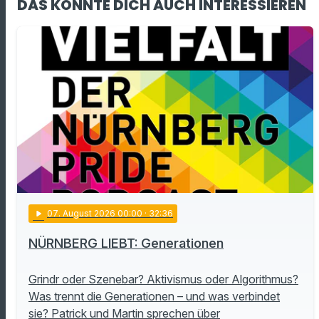
DAS KÖNNTE DICH AUCH INTERESSIEREN
play_arrow
07
. August 2026 00:00
· 32:36
NÜRNBERG LIEBT: Generationen
Grindr oder Szenebar? Aktivismus oder Algorithmus?
Was trennt die Generationen – und was verbindet
sie? Patrick und Martin sprechen über