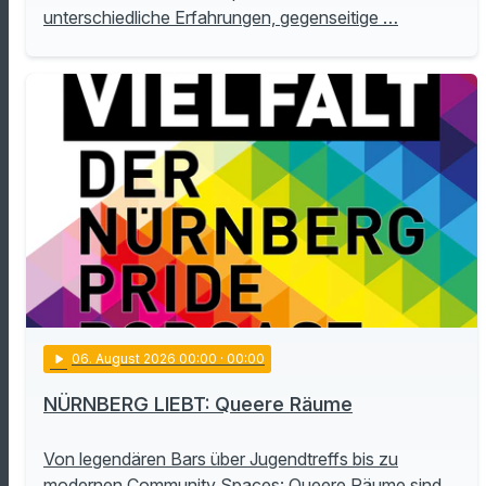
unterschiedliche Erfahrungen, gegenseitige …
play_arrow
06
. August 2026 00:00
· 00:00
NÜRNBERG LIEBT: Queere Räume
Von legendären Bars über Jugendtreffs bis zu
modernen Community Spaces: Queere Räume sind