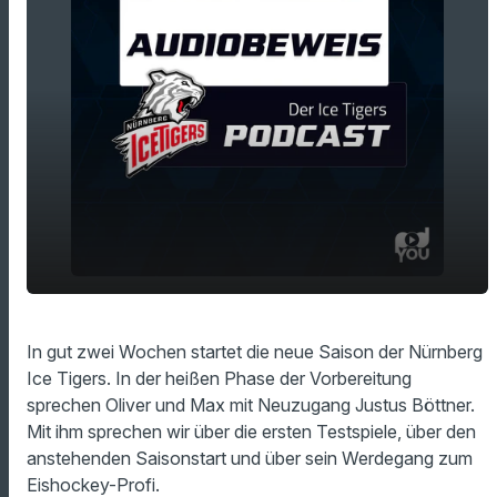
"Wir gehen aufs Eis, um zu gewinnen" -
play_arrow
In gut zwei Wochen startet die neue Saison der Nürnberg
AUDIOBEWEIS mit Justus Böttner
Ice Tigers. In der heißen Phase der Vorbereitung
00:00
26:37
sprechen Oliver und Max mit Neuzugang Justus Böttner.
Mit ihm sprechen wir über die ersten Testspiele, über den
anstehenden Saisonstart und über sein Werdegang zum
Eishockey-Profi.