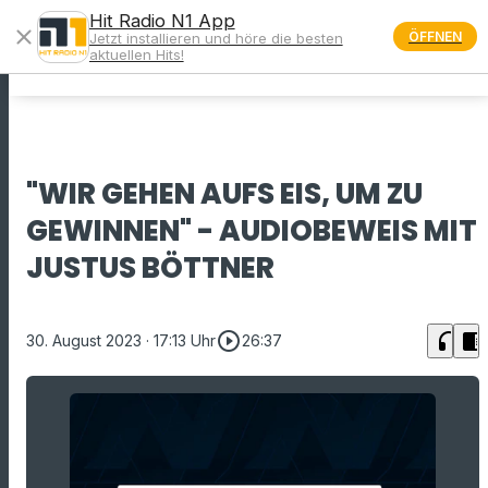
Hit Radio N1 App
close
ÖFFNEN
Jetzt installieren und höre die besten
menu
aktuellen Hits!
"WIR GEHEN AUFS EIS, UM ZU
GEWINNEN" - AUDIOBEWEIS MIT
JUSTUS BÖTTNER
play_circle_outline
headphones
chrome_reader_mode
30. August 2023
· 17:13 Uhr
26:37