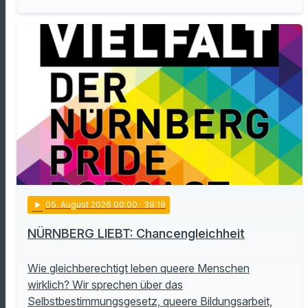
play_arrow
05
. August 2026 00:00
· 39:19
NÜRNBERG LIEBT: Chancengleichheit
Wie gleichberechtigt leben queere Menschen
wirklich? Wir sprechen über das
Selbstbestimmungsgesetz, queere Bildungsarbeit,