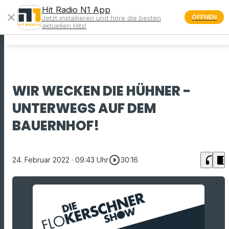
Hit Radio N1 App
close
ÖFFNEN
Jetzt installieren und höre die besten
menu
aktuellen Hits!
WIR WECKEN DIE HÜHNER -
UNTERWEGS AUF DEM
BAUERNHOF!
play_circle_outline
headphones
chrome_reader_mode
24. Februar 2022
· 09:43 Uhr
30:16