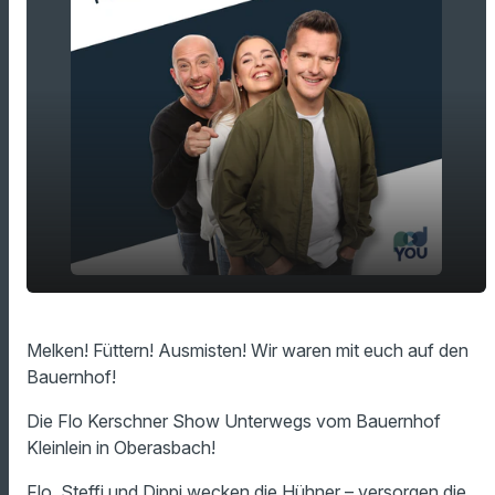
Wir wecken die Hühner - Unterwegs auf
play_arrow
Melken! Füttern! Ausmisten! Wir waren mit euch auf den
dem Bauernhof!
Bauernhof!
00:00
30:16
Die Flo Kerschner Show Unterwegs vom Bauernhof
Kleinlein in Oberasbach!
Flo, Steffi und Dippi wecken die Hühner – versorgen die