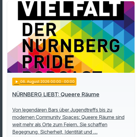
play_arrow
06
. August 2026 00:00
· 00:00
NÜRNBERG LIEBT: Queere Räume
Von legendären Bars über Jugendtreffs bis zu
modernen Community Spaces: Queere Räume sind
weit mehr als Orte zum Feiern. Sie schaffen
Begegnung, Sicherheit, Identität und …