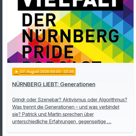
play_arrow
07
. August 2026 00:00
· 32:36
NÜRNBERG LIEBT: Generationen
Grindr oder Szenebar? Aktivismus oder Algorithmus?
Was trennt die Generationen – und was verbindet
sie? Patrick und Martin sprechen über
unterschiedliche Erfahrungen, gegenseitige …