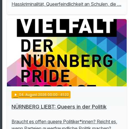
Hasskriminalität, Queerfeindlichkeit an Schulen, die …
play_arrow
04
. August 2026 00:00
· 41:22
NÜRNBERG LIEBT: Queers in der Politik
Braucht es offen queere Politiker*innen? Reicht es,
wenn Parteien queerfreundliche Politik machen?