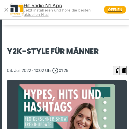
Hit Radio N1 App
close
ÖFFNEN
Jetzt installieren und höre die besten
menu
aktuellen Hits!
Y2K-STYLE FÜR MÄNNER
play_circle_outline
headphones
chrome_reader_mode
04. Juli 2022
· 10:02 Uhr
01:29