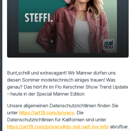
play_arrow
Y2K-Style für Männer
Bunt,schrill und extravagant! Wir Männer dürfen uns
diesen Sommer modetechnisch einiges trauen! Was
00:00
01:29
genau? Das hört ihr im Flo Kerschner Show Trend Update
– heute in der Special Männer Edition
Unsere allgemeinen Datenschutzrichtlinien finden Sie
unter
https://art19.com/privacy
. Die
Datenschutzrichtlinien für Kalifornien sind unter
https://art19.com/privacy#do-not-sell-my-info
abrufbar.