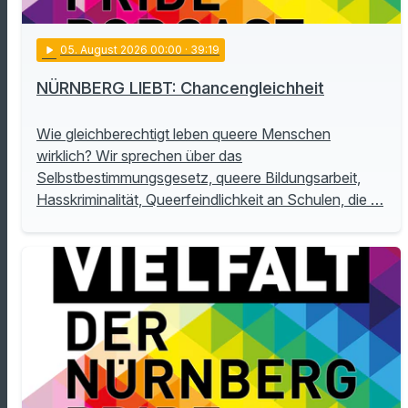
play_arrow
05
. August 2026 00:00
· 39:19
NÜRNBERG LIEBT: Chancengleichheit
Wie gleichberechtigt leben queere Menschen
wirklich? Wir sprechen über das
Selbstbestimmungsgesetz, queere Bildungsarbeit,
Hasskriminalität, Queerfeindlichkeit an Schulen, die …