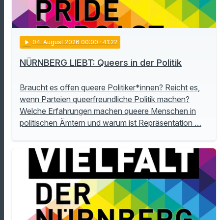
play_arrow
04
. August 2026 00:00
· 41:22
NÜRNBERG LIEBT: Queers in der Politik
Braucht es offen queere Politiker*innen? Reicht es,
wenn Parteien queerfreundliche Politik machen?
Welche Erfahrungen machen queere Menschen in
politischen Ämtern und warum ist Repräsentation …