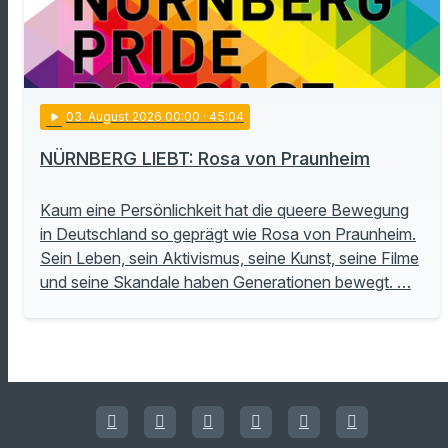
play_arrow
03
. August 2026 00:00
· 45:04
NÜRNBERG LIEBT: Rosa von Praunheim
Kaum eine Persönlichkeit hat die queere Bewegung
in Deutschland so geprägt wie Rosa von Praunheim.
Sein Leben, sein Aktivismus, seine Kunst, seine Filme
und seine Skandale haben Generationen bewegt. …