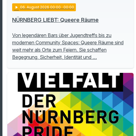
play_arrow
06
. August 2026 00:00
· 00:00
NÜRNBERG LIEBT: Queere Räume
Von legendären Bars über Jugendtreffs bis zu
modernen Community Spaces: Queere Räume sind
weit mehr als Orte zum Feiern. Sie schaffen
Begegnung, Sicherheit, Identität und …