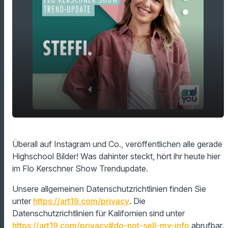
Yearbook-Trend übernimmt ganz Social
play_arrow
Überall auf Instagram und Co., veröffentlichen alle gerade
Media!
Highschool Bilder! Was dahinter steckt, hört ihr heute hier
00:00
01:31
im Flo Kerschner Show Trendupdate.
Unsere allgemeinen Datenschutzrichtlinien finden Sie
unter
https://art19.com/privacy
. Die
Datenschutzrichtlinien für Kalifornien sind unter
https://art19.com/privacy#do-not-sell-my-info
abrufbar.