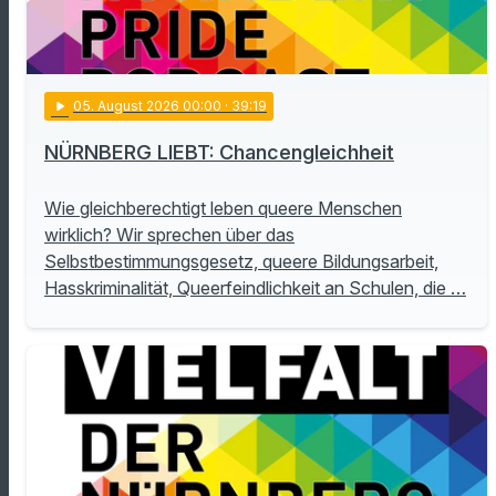
play_arrow
05
. August 2026 00:00
· 39:19
NÜRNBERG LIEBT: Chancengleichheit
Wie gleichberechtigt leben queere Menschen
wirklich? Wir sprechen über das
Selbstbestimmungsgesetz, queere Bildungsarbeit,
Hasskriminalität, Queerfeindlichkeit an Schulen, die …