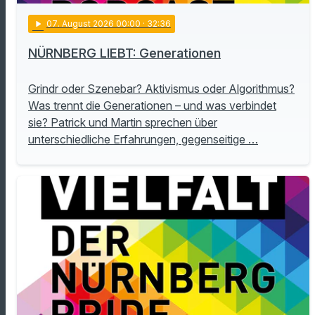
play_arrow
07
. August 2026 00:00
· 32:36
NÜRNBERG LIEBT: Generationen
Grindr oder Szenebar? Aktivismus oder Algorithmus?
Was trennt die Generationen – und was verbindet
sie? Patrick und Martin sprechen über
unterschiedliche Erfahrungen, gegenseitige …