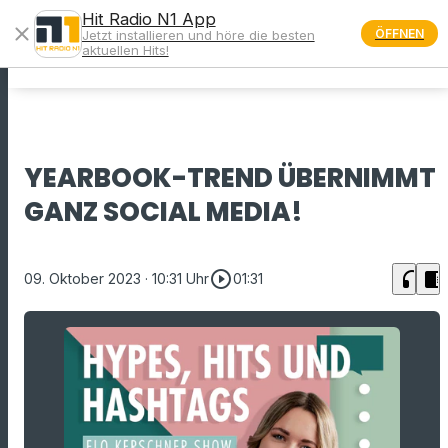
Hit Radio N1 App
close
ÖFFNEN
Jetzt installieren und höre die besten
menu
aktuellen Hits!
YEARBOOK-TREND ÜBERNIMMT
GANZ SOCIAL MEDIA!
play_circle_outline
headphones
chrome_reader_mode
09. Oktober 2023
· 10:31 Uhr
01:31