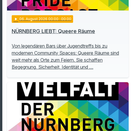
play_arrow
06
. August 2026 00:00
· 00:00
NÜRNBERG LIEBT: Queere Räume
Von legendären Bars über Jugendtreffs bis zu
modernen Community Spaces: Queere Räume sind
weit mehr als Orte zum Feiern. Sie schaffen
Begegnung, Sicherheit, Identität und …