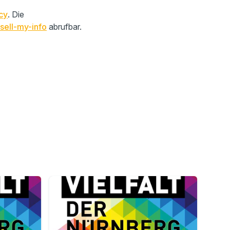
cy
. Die
sell-my-info
abrufbar.