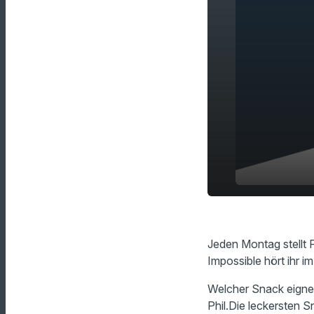
Zeit für ei
play_arrow
unlösbare F
Jeden Montag stellt 
Impossible hört ihr i
Welcher Snack eignet
Phil.Die leckersten 