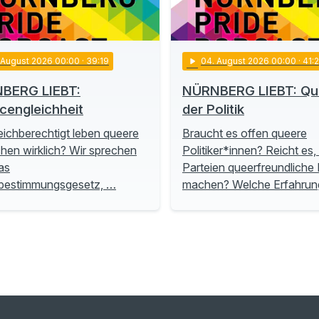
. August 2026 00:00
· 39:19
play_arrow
04
. August 2026 00:00
· 41:
BERG LIEBT:
NÜRNBERG LIEBT: Que
cengleichheit
der Politik
eichberechtigt leben queere
Braucht es offen queere
en wirklich? Wir sprechen
Politiker*innen? Reicht es
as
Parteien queerfreundliche P
tbestimmungsgesetz, …
machen? Welche Erfahru