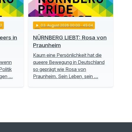
22
play_arrow
03
. August 2026 00:00
· 45:04
ers in
NÜRNBERG LIEBT: Rosa von
Praunheim
Kaum eine Persönlichkeit hat die
, wenn
queere Bewegung in Deutschland
olitik
so geprägt wie Rosa von
ngen …
Praunheim. Sein Leben, sein …