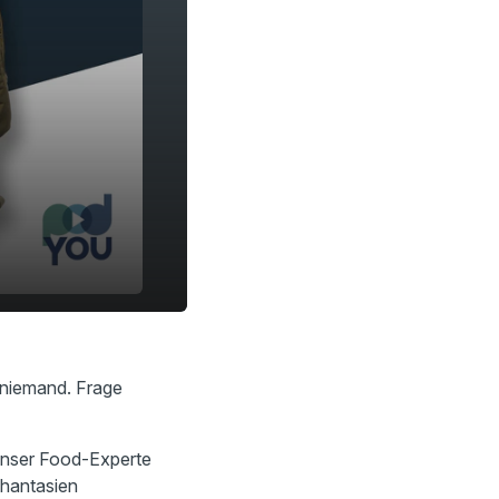
10:46
ß niemand. Frage
 unser Food-Experte
Phantasien