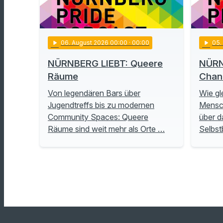
play_arrow
06
. August 2026 00:00
· 00:00
play_arrow
05
NÜRNBERG LIEBT: Queere
NÜRN
Räume
Chan
Von legendären Bars über
Wie gl
Jugendtreffs bis zu modernen
Mensch
Community Spaces: Queere
über d
Räume sind weit mehr als Orte …
Selbs