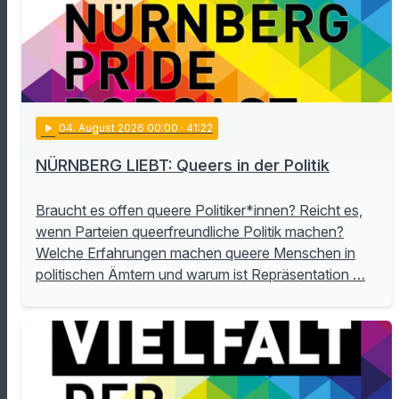
play_arrow
04
. August 2026 00:00
· 41:22
NÜRNBERG LIEBT: Queers in der Politik
Braucht es offen queere Politiker*innen? Reicht es,
wenn Parteien queerfreundliche Politik machen?
Welche Erfahrungen machen queere Menschen in
politischen Ämtern und warum ist Repräsentation …