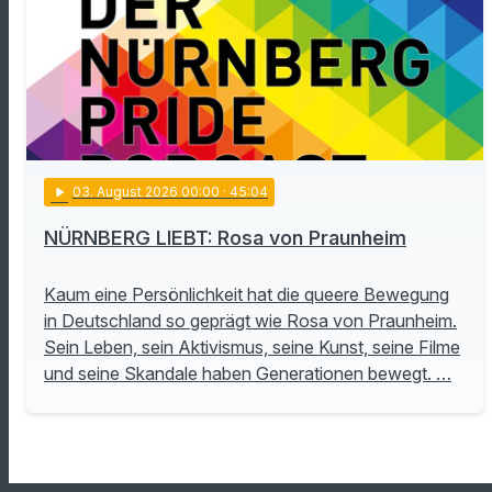
play_arrow
03
. August 2026 00:00
· 45:04
NÜRNBERG LIEBT: Rosa von Praunheim
Kaum eine Persönlichkeit hat die queere Bewegung
in Deutschland so geprägt wie Rosa von Praunheim.
Sein Leben, sein Aktivismus, seine Kunst, seine Filme
und seine Skandale haben Generationen bewegt. …