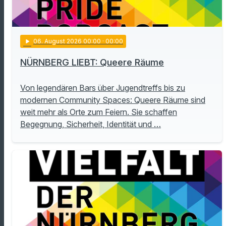
play_arrow
06
. August 2026 00:00
· 00:00
NÜRNBERG LIEBT: Queere Räume
Von legendären Bars über Jugendtreffs bis zu
modernen Community Spaces: Queere Räume sind
weit mehr als Orte zum Feiern. Sie schaffen
Begegnung, Sicherheit, Identität und …