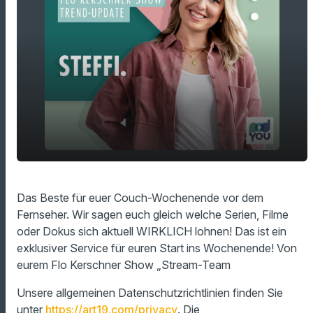
play_arrow
Zeit fürs Flo Kerschner Show StreamTeam!
Das Beste für euer Couch-Wochenende vor dem
Fernseher. Wir sagen euch gleich welche Serien, Filme
00:00
01:42
oder Dokus sich aktuell WIRKLICH lohnen! Das ist ein
exklusiver Service für euren Start ins Wochenende! Von
eurem Flo Kerschner Show „Stream-Team
Unsere allgemeinen Datenschutzrichtlinien finden Sie
unter
https://art19.com/privacy
. Die