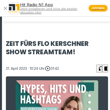
Hit Radio N1 App
close
ÖFFNEN
Jetzt installieren und höre die besten
menu
aktuellen Hits!
ZEIT FÜRS FLO KERSCHNER
SHOW STREAMTEAM!
play_circle_outline
headphones
chrome_reader_mode
21. April 2023
· 10:24 Uhr
01:42