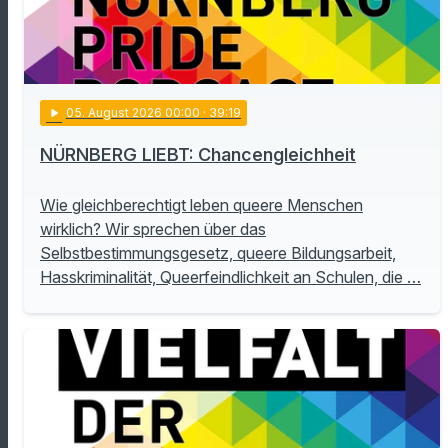
play_arrow
05
. August 2026 00:00
· 39:19
NÜRNBERG LIEBT: Chancengleichheit
Wie gleichberechtigt leben queere Menschen
wirklich? Wir sprechen über das
Selbstbestimmungsgesetz, queere Bildungsarbeit,
Hasskriminalität, Queerfeindlichkeit an Schulen, die …