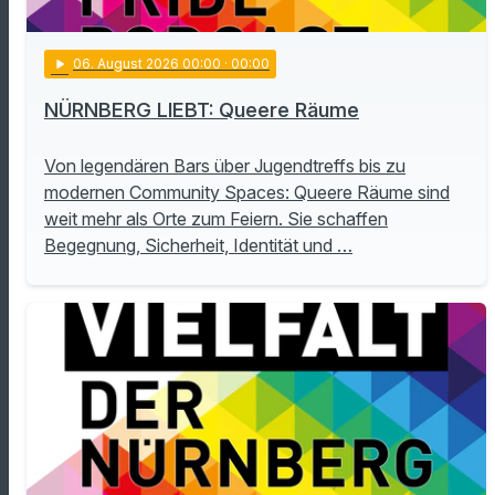
play_arrow
06
. August 2026 00:00
· 00:00
NÜRNBERG LIEBT: Queere Räume
Von legendären Bars über Jugendtreffs bis zu
modernen Community Spaces: Queere Räume sind
weit mehr als Orte zum Feiern. Sie schaffen
Begegnung, Sicherheit, Identität und …