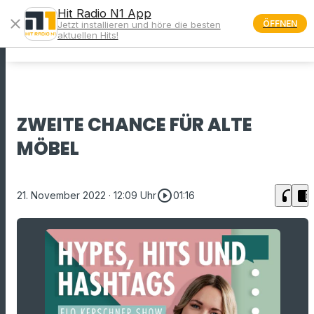
Hit Radio N1 App
close
ÖFFNEN
Jetzt installieren und höre die besten
menu
aktuellen Hits!
ZWEITE CHANCE FÜR ALTE
MÖBEL
play_circle_outline
headphones
chrome_reader_mode
21. November 2022
· 12:09 Uhr
01:16