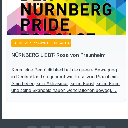
play_arrow
03
. August 2026 00:00
· 45:04
NÜRNBERG LIEBT: Rosa von Praunheim
Kaum eine Persönlichkeit hat die queere Bewegung
in Deutschland so geprägt wie Rosa von Praunheim.
Sein Leben, sein Aktivismus, seine Kunst, seine Filme
und seine Skandale haben Generationen bewegt. …