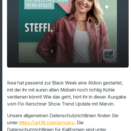
play_arrow
Zweite Chance für alte Möbel
Ikea hat passend zur Black Week eine Aktion gestartet,
mit der ihr mit euren alten Möbeln noch richtig Kohle
00:00
01:16
verdienen könnt! Wie das geht, hört ihr in dieser Ausgabe
vom Flo Kerschner Show Trend Update mit Marvin.
Unsere allgemeinen Datenschutzrichtlinien finden Sie
unter
https://art19.com/privacy
. Die
Datenschutzrichtlinien für Kalifornien sind unter