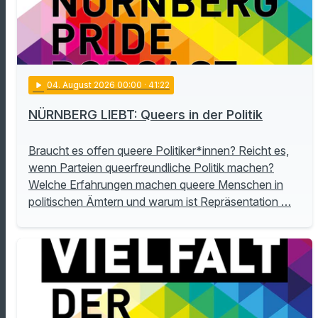
play_arrow
04
. August 2026 00:00
· 41:22
NÜRNBERG LIEBT: Queers in der Politik
Braucht es offen queere Politiker*innen? Reicht es,
wenn Parteien queerfreundliche Politik machen?
Welche Erfahrungen machen queere Menschen in
politischen Ämtern und warum ist Repräsentation …