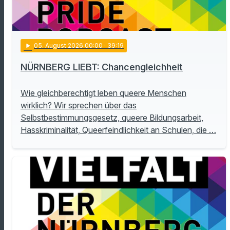
play_arrow
05
. August 2026 00:00
· 39:19
NÜRNBERG LIEBT: Chancengleichheit
Wie gleichberechtigt leben queere Menschen
wirklich? Wir sprechen über das
Selbstbestimmungsgesetz, queere Bildungsarbeit,
Hasskriminalität, Queerfeindlichkeit an Schulen, die …