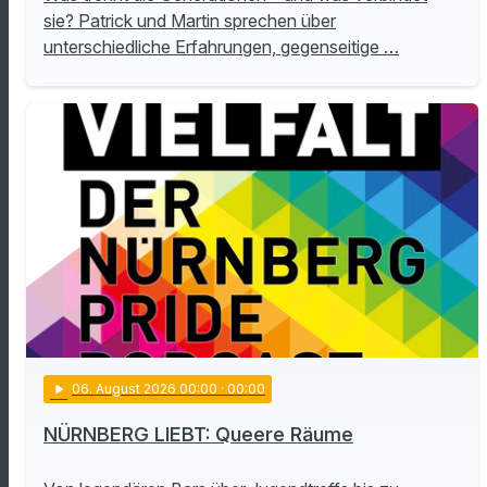
sie? Patrick und Martin sprechen über
unterschiedliche Erfahrungen, gegenseitige …
play_arrow
06
. August 2026 00:00
· 00:00
NÜRNBERG LIEBT: Queere Räume