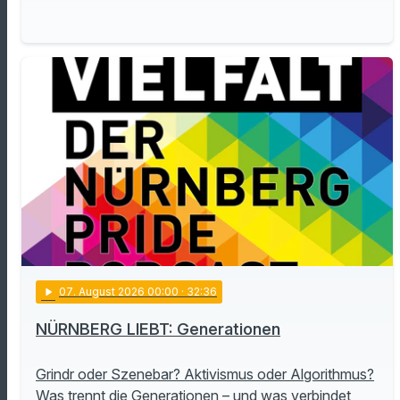
play_arrow
07
. August 2026 00:00
· 32:36
NÜRNBERG LIEBT: Generationen
Grindr oder Szenebar? Aktivismus oder Algorithmus?
Was trennt die Generationen – und was verbindet