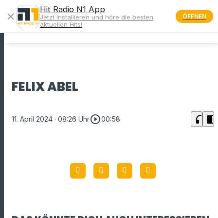
Hit Radio N1 App
close
ÖFFNEN
Jetzt installieren und höre die besten
menu
aktuellen Hits!
FELIX ABEL
play_circle_outline
headphones
chrome_reader_mode
11. April 2024
· 08:26 Uhr
00:58