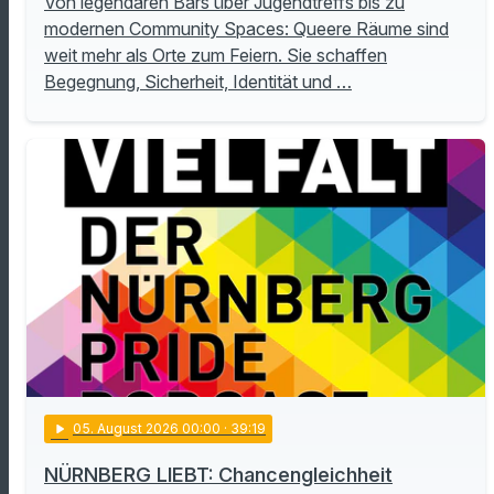
Von legendären Bars über Jugendtreffs bis zu
modernen Community Spaces: Queere Räume sind
weit mehr als Orte zum Feiern. Sie schaffen
Begegnung, Sicherheit, Identität und …
play_arrow
05
. August 2026 00:00
· 39:19
NÜRNBERG LIEBT: Chancengleichheit