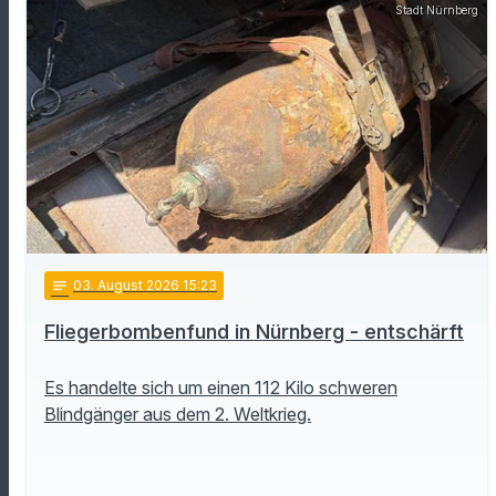
Stadt Nürnberg
notes
03
. August 2026 15:23
Fliegerbombenfund in Nürnberg - entschärft
Es handelte sich um einen 112 Kilo schweren
Blindgänger aus dem 2. Weltkrieg.