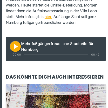
werden. Heute startet die Online-Beteiligung. Morgen
findet dann die Auftaktveranstaltung in der Villa Leon
statt. Mehr Infos gibts
hier.
Auf lange Sicht soll ganz
Nürnberg fußgängerfreundlicher werden
Mehr fußgängerfreudliche Stadtteile für
play_arrow
Nürnberg
00:00
00:42
DAS KÖNNTE DICH AUCH INTERESSIEREN
Marco Liske