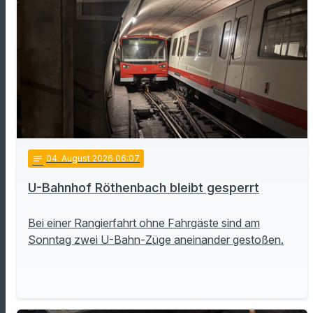
notes
04
. August 2026 06:07
U-Bahnhof Röthenbach bleibt gesperrt
Bei einer Rangierfahrt ohne Fahrgäste sind am
Sonntag zwei U-Bahn-Züge aneinander gestoßen.