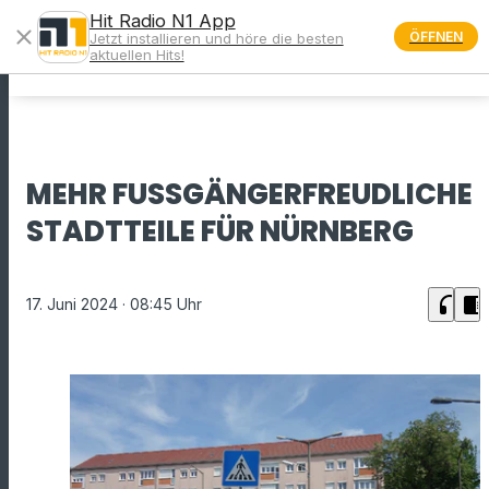
Hit Radio N1 App
close
ÖFFNEN
Jetzt installieren und höre die besten
menu
aktuellen Hits!
MEHR FUSSGÄNGERFREUDLICHE S
TADTTEILE FÜR NÜRNBERG
headphones
chrome_reader_mode
17. Juni 2024
· 08:45 Uhr