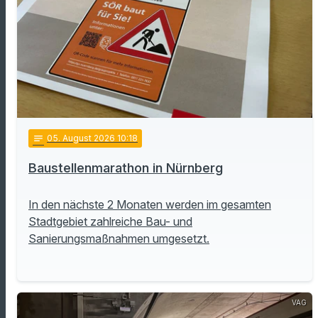
notes
05
. August 2026 10:18
Baustellenmarathon in Nürnberg
In den nächste 2 Monaten werden im gesamten
Stadtgebiet zahlreiche Bau- und
Sanierungsmaßnahmen umgesetzt.
VAG