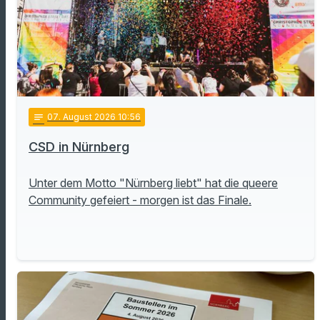
notes
07
. August 2026 10:56
CSD in Nürnberg
Unter dem Motto "Nürnberg liebt" hat die queere
Community gefeiert - morgen ist das Finale.