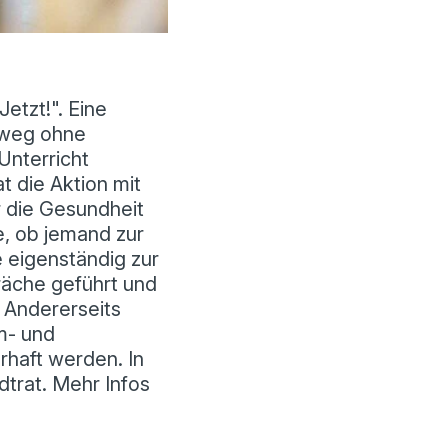
etzt!". Eine
lweg ohne
Unterricht
 die Aktion mit
ür die Gesundheit
e, ob jemand zur
 eigenständig zur
räche geführt und
 Andererseits
rm- und
erhaft werden. In
dtrat. Mehr Infos