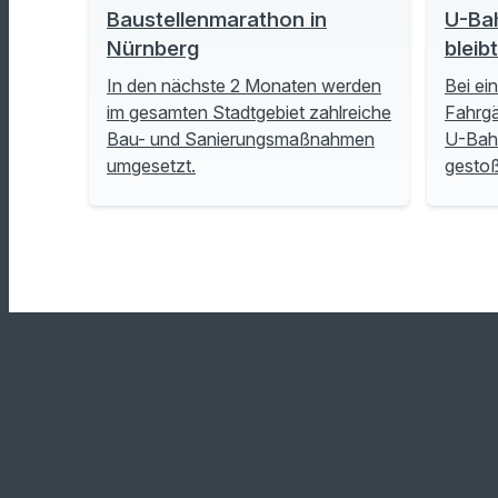
Baustellenmarathon in
U-Ba
Nürnberg
bleib
In den nächste 2 Monaten werden
Bei ei
im gesamten Stadtgebiet zahlreiche
Fahrgä
Bau- und Sanierungsmaßnahmen
U-Bah
umgesetzt.
gesto