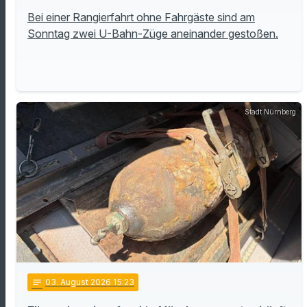
Bei einer Rangierfahrt ohne Fahrgäste sind am
Sonntag zwei U-Bahn-Züge aneinander gestoßen.
Stadt Nürnberg
notes
03
. August 2026 15:23