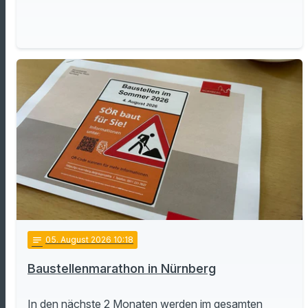
notes
05
. August 2026 10:18
Baustellenmarathon in Nürnberg
In den nächste 2 Monaten werden im gesamten