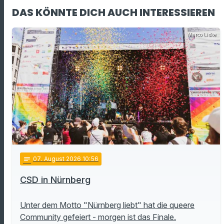
DAS KÖNNTE DICH AUCH INTERESSIEREN
Marco Liske
notes
07
. August 2026 10:56
CSD in Nürnberg
Unter dem Motto "Nürnberg liebt" hat die queere
Community gefeiert - morgen ist das Finale.