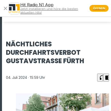
Hit Radio N1 App
close
ÖFFNEN
Jetzt installieren und höre die besten
menu
aktuellen Hits!
NÄCHTLICHES
DURCHFAHRTSVERBOT
GUSTAVSTRASSE FÜRTH
headphones
chrome_reader_mode
04. Juli 2024
· 15:59 Uhr