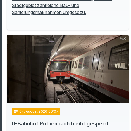
Stadtgebiet zahlreiche Bau- und
Sanierungsmaßnahmen umgesetzt.
VAG
notes
04
. August 2026 06:07
U-Bahnhof Röthenbach bleibt gesperrt