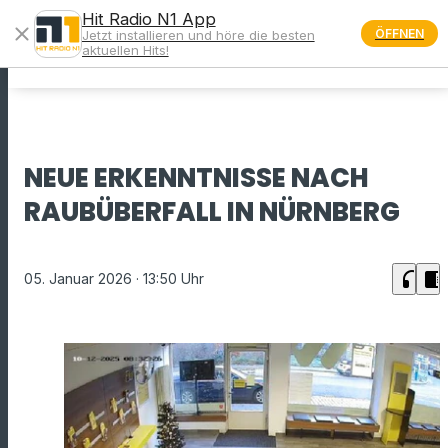
Hit Radio N1 App
close
ÖFFNEN
Jetzt installieren und höre die besten
menu
aktuellen Hits!
NEUE ERKENNTNISSE NACH
RAUBÜBERFALL IN NÜRNBERG
headphones
chrome_reader_mode
05. Januar 2026
· 13:50 Uhr