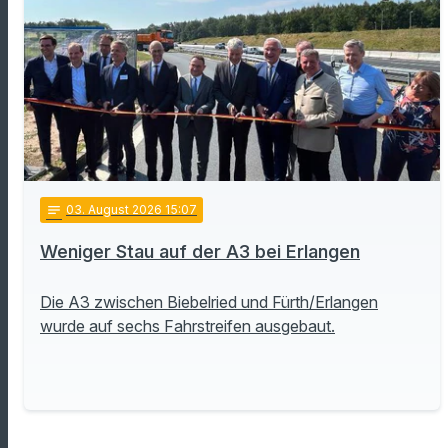
notes
03
. August 2026 15:07
Weniger Stau auf der A3 bei Erlangen
Die A3 zwischen Biebelried und Fürth/Erlangen
wurde auf sechs Fahrstreifen ausgebaut.