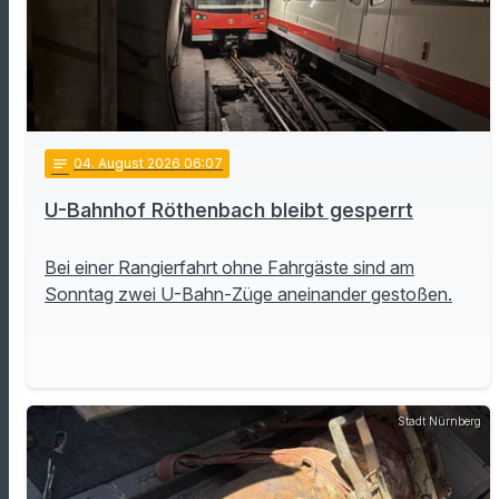
notes
04
. August 2026 06:07
U-Bahnhof Röthenbach bleibt gesperrt
Bei einer Rangierfahrt ohne Fahrgäste sind am
Sonntag zwei U-Bahn-Züge aneinander gestoßen.
Stadt Nürnberg