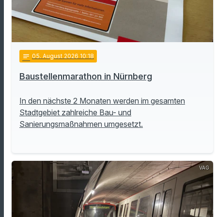
notes
05
. August 2026 10:18
Baustellenmarathon in Nürnberg
In den nächste 2 Monaten werden im gesamten
Stadtgebiet zahlreiche Bau- und
Sanierungsmaßnahmen umgesetzt.
VAG