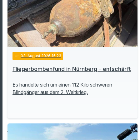
notes
03
. August 2026 15:23
Fliegerbombenfund in Nürnberg - entschärft
Es handelte sich um einen 112 Kilo schweren
Blindgänger aus dem 2. Weltkrieg.