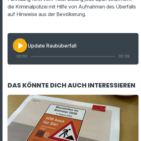
die Kriminalpolizei mit Hilfe von Aufnahmen des Überfalls
auf Hinweise aus der Bevölkerung.
play_arrow
Update Raubüberfall
00:00
00:39
DAS KÖNNTE DICH AUCH INTERESSIEREN