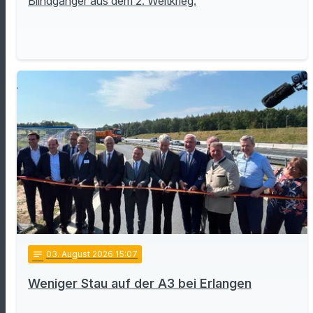
Blindgänger aus dem 2. Weltkrieg.
notes
03
. August 2026 15:07
Weniger Stau auf der A3 bei Erlangen