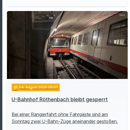
VAG
notes
04
. August 2026 06:07
U-Bahnhof Röthenbach bleibt gesperrt
Bei einer Rangierfahrt ohne Fahrgäste sind am
Sonntag zwei U-Bahn-Züge aneinander gestoßen.