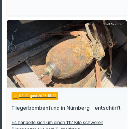
Stadt Nürnberg
notes
03
. August 2026 15:23
Fliegerbombenfund in Nürnberg - entschärft
Es handelte sich um einen 112 Kilo schweren