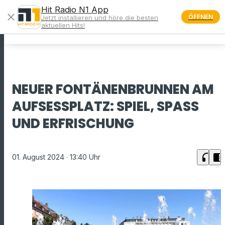
Hit Radio N1 App
close
ÖFFNEN
Jetzt installieren und höre die besten
menu
aktuellen Hits!
NEUER FONTÄNENBRUNNEN AM
AUFSESSPLATZ: SPIEL, SPASS UN
D ERFRISCHUNG
headphones
chrome_reader_mode
01. August 2024
· 13:40 Uhr