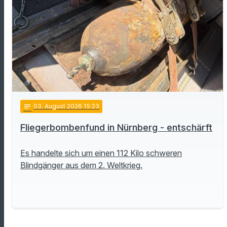
notes
03
. August 2026 15:23
Fliegerbombenfund in Nürnberg - entschärft
Es handelte sich um einen 112 Kilo schweren
Blindgänger aus dem 2. Weltkrieg.