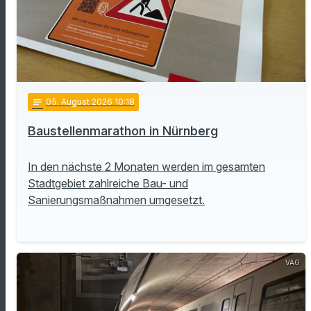
notes
05
. August 2026 10:18
Baustellenmarathon in Nürnberg
In den nächste 2 Monaten werden im gesamten
Stadtgebiet zahlreiche Bau- und
Sanierungsmaßnahmen umgesetzt.
VAG