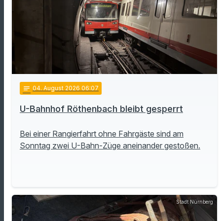
notes
04
. August 2026 06:07
U-Bahnhof Röthenbach bleibt gesperrt
Bei einer Rangierfahrt ohne Fahrgäste sind am
Sonntag zwei U-Bahn-Züge aneinander gestoßen.
Stadt Nürnberg