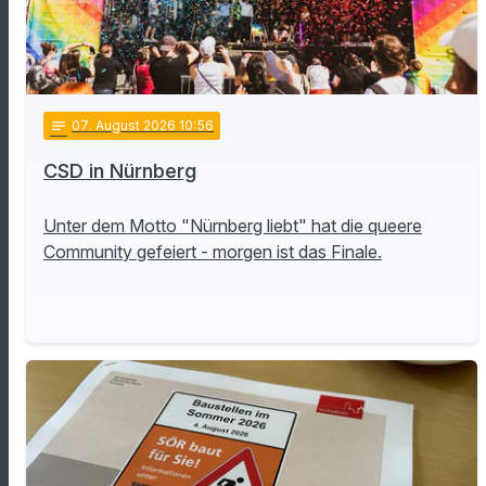
notes
07
. August 2026 10:56
CSD in Nürnberg
Unter dem Motto "Nürnberg liebt" hat die queere
Community gefeiert - morgen ist das Finale.