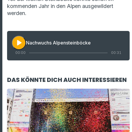
kommenden Jahr in den Alpen ausgewildert
werden.
play_arrow
Nachwuchs Alpensteinböcke
00:00
00:31
DAS KÖNNTE DICH AUCH INTERESSIEREN
Marco Liske