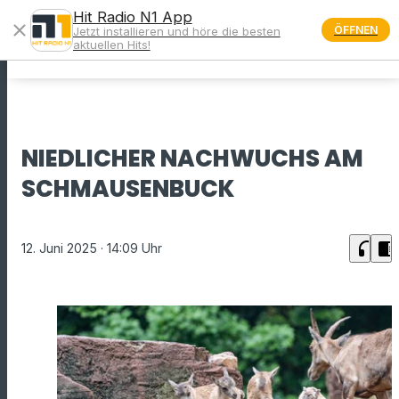
Hit Radio N1 App
close
ÖFFNEN
Jetzt installieren und höre die besten
menu
aktuellen Hits!
NIEDLICHER NACHWUCHS AM
SCHMAUSENBUCK
headphones
chrome_reader_mode
12. Juni 2025
· 14:09 Uhr