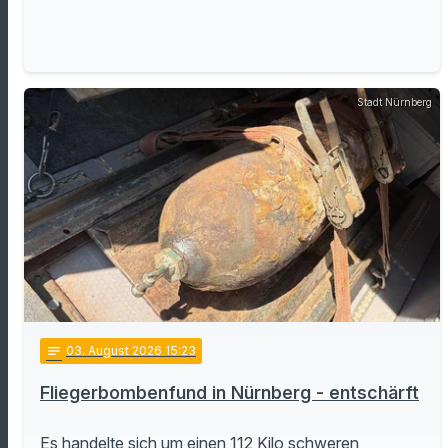
Stadt Nürnberg
notes
03
. August 2026 15:23
Fliegerbombenfund in Nürnberg - entschärft
Es handelte sich um einen 112 Kilo schweren