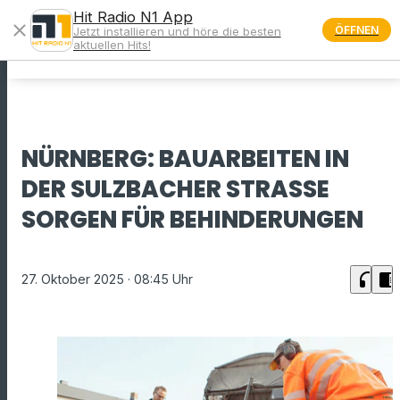
Hit Radio N1 App
close
ÖFFNEN
Jetzt installieren und höre die besten
menu
aktuellen Hits!
NÜRNBERG: BAUARBEITEN IN
DER SULZBACHER STRASSE S
ORGEN FÜR BEHINDERUNGEN
headphones
chrome_reader_mode
27. Oktober 2025
· 08:45 Uhr