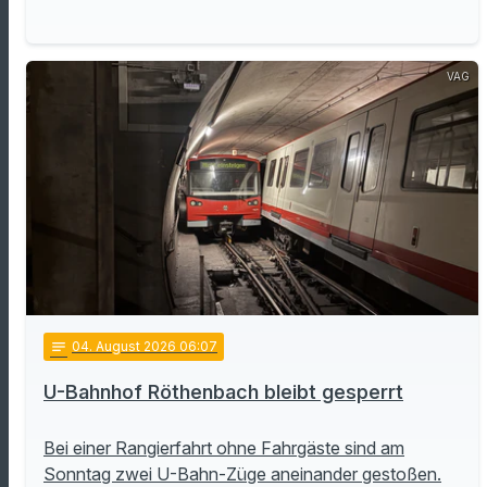
VAG
notes
04
. August 2026 06:07
U-Bahnhof Röthenbach bleibt gesperrt
Bei einer Rangierfahrt ohne Fahrgäste sind am
Sonntag zwei U-Bahn-Züge aneinander gestoßen.