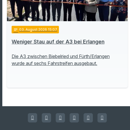
notes
03
. August 2026 15:07
Weniger Stau auf der A3 bei Erlangen
Die A3 zwischen Biebelried und Fürth/Erlangen
wurde auf sechs Fahrstreifen ausgebaut.