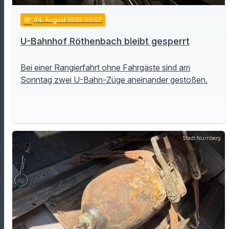
notes
04
. August 2026 06:07
U-Bahnhof Röthenbach bleibt gesperrt
Bei einer Rangierfahrt ohne Fahrgäste sind am
Sonntag zwei U-Bahn-Züge aneinander gestoßen.
Stadt Nürnberg