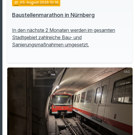
notes
05
. August 2026 10:18
Baustellenmarathon in Nürnberg
In den nächste 2 Monaten werden im gesamten
Stadtgebiet zahlreiche Bau- und
Sanierungsmaßnahmen umgesetzt.
VAG