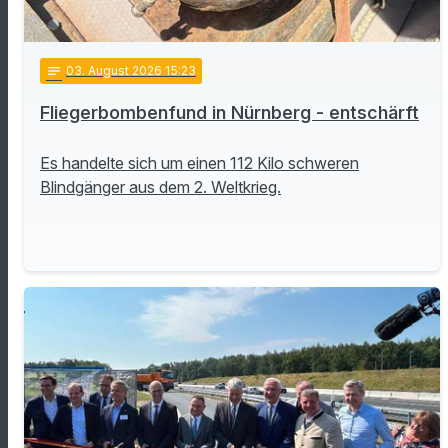
notes
03
. August 2026 15:23
Fliegerbombenfund in Nürnberg - entschärft
Es handelte sich um einen 112 Kilo schweren
Blindgänger aus dem 2. Weltkrieg.