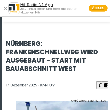
Hit Radio N1 App
close
ÖFFNEN
Jetzt installieren und höre die besten
menu
aktuellen Hits!
NÜRNBERG:
FRANKENSCHNELLWEG WIRD
AUSGEBAUT - START MIT
BAUABSCHNITT WEST
headphones
chrome_reader_mode
17. Dezember 2025
· 16:44 Uhr
André Winkel Stadt Nürnberg