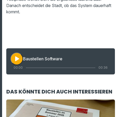
Danach entscheidet die Stadt, ob das System dauerhaft
kommt.
play_arrow
Baustellen Software
00:00
00:36
DAS KÖNNTE DICH AUCH INTERESSIEREN