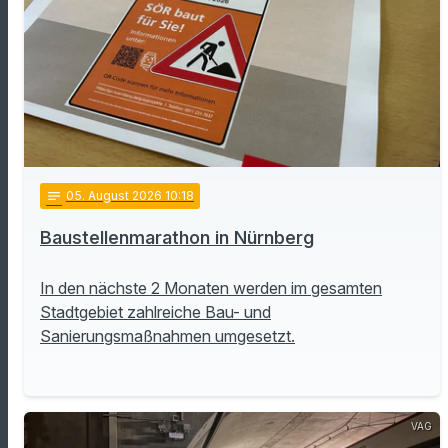
notes
05
. August 2026 10:18
Baustellenmarathon in Nürnberg
In den nächste 2 Monaten werden im gesamten
Stadtgebiet zahlreiche Bau- und
Sanierungsmaßnahmen umgesetzt.
VAG