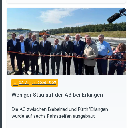
notes
03
. August 2026 15:07
Weniger Stau auf der A3 bei Erlangen
Die A3 zwischen Biebelried und Fürth/Erlangen
wurde auf sechs Fahrstreifen ausgebaut.