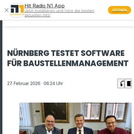
Hit Radio N1 App
close
ÖFFNEN
Jetzt installieren und höre die besten
menu
aktuellen Hits!
NÜRNBERG TESTET SOFTWARE
FÜR BAUSTELLENMANAGEMENT
headphones
chrome_reader_mode
27. Februar 2026
· 06:24 Uhr