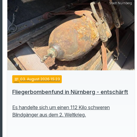
Stadt Nürnberg
notes
03
. August 2026 15:23
Fliegerbombenfund in Nürnberg - entschärft
Es handelte sich um einen 112 Kilo schweren
Blindgänger aus dem 2. Weltkrieg.