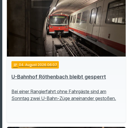
notes
04
. August 2026 06:07
U-Bahnhof Röthenbach bleibt gesperrt
Bei einer Rangierfahrt ohne Fahrgäste sind am
Sonntag zwei U-Bahn-Züge aneinander gestoßen.