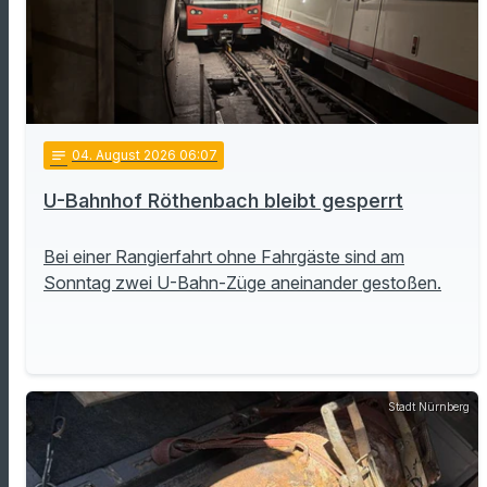
notes
04
. August 2026 06:07
U-Bahnhof Röthenbach bleibt gesperrt
Bei einer Rangierfahrt ohne Fahrgäste sind am
Sonntag zwei U-Bahn-Züge aneinander gestoßen.
Stadt Nürnberg