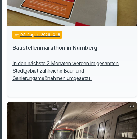
notes
05
. August 2026 10:18
Baustellenmarathon in Nürnberg
In den nächste 2 Monaten werden im gesamten
Stadtgebiet zahlreiche Bau- und
Sanierungsmaßnahmen umgesetzt.
VAG