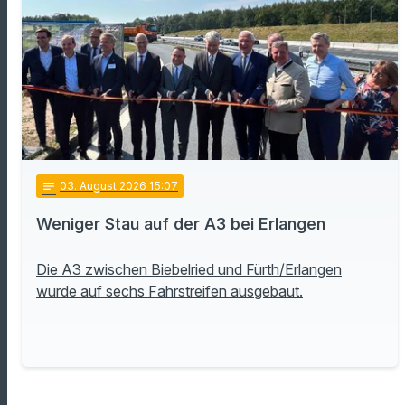
notes
03
. August 2026 15:07
Weniger Stau auf der A3 bei Erlangen
Die A3 zwischen Biebelried und Fürth/Erlangen
wurde auf sechs Fahrstreifen ausgebaut.