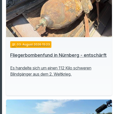
notes
03
. August 2026 15:23
Fliegerbombenfund in Nürnberg - entschärft
Es handelte sich um einen 112 Kilo schweren
Blindgänger aus dem 2. Weltkrieg.