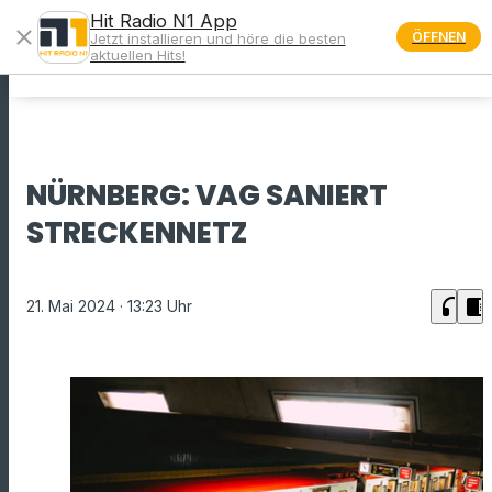
Hit Radio N1 App
close
ÖFFNEN
Jetzt installieren und höre die besten
menu
aktuellen Hits!
NÜRNBERG: VAG SANIERT
STRECKENNETZ
headphones
chrome_reader_mode
21. Mai 2024
· 13:23 Uhr