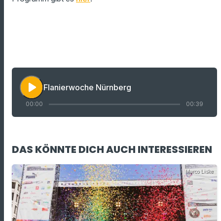
play_arrow
Flanierwoche Nürnberg
00:00
00:39
DAS KÖNNTE DICH AUCH INTERESSIEREN
Marco Liske