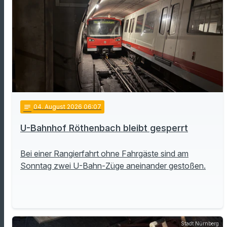
notes
04
. August 2026 06:07
U-Bahnhof Röthenbach bleibt gesperrt
Bei einer Rangierfahrt ohne Fahrgäste sind am
Sonntag zwei U-Bahn-Züge aneinander gestoßen.
Stadt Nürnberg