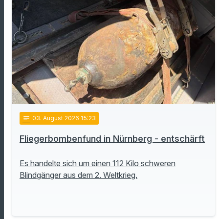
notes
03
. August 2026 15:23
Fliegerbombenfund in Nürnberg - entschärft
Es handelte sich um einen 112 Kilo schweren
Blindgänger aus dem 2. Weltkrieg.