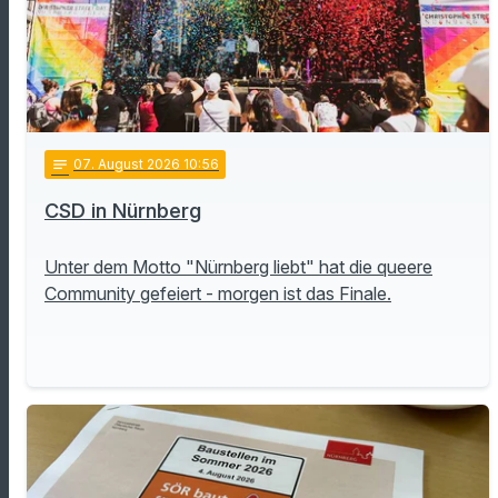
notes
07
. August 2026 10:56
CSD in Nürnberg
Unter dem Motto "Nürnberg liebt" hat die queere
Community gefeiert - morgen ist das Finale.