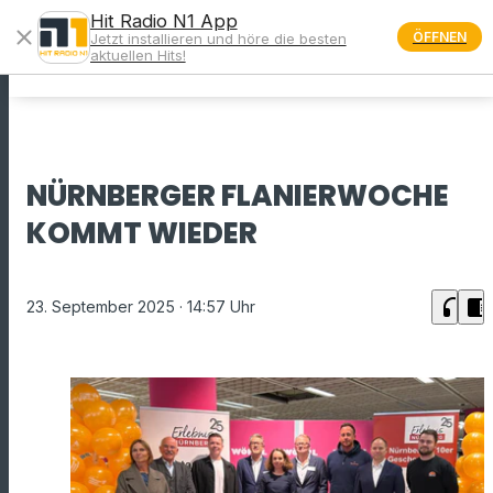
Hit Radio N1 App
close
ÖFFNEN
Jetzt installieren und höre die besten
menu
aktuellen Hits!
NÜRNBERGER FLANIERWOCHE
KOMMT WIEDER
headphones
chrome_reader_mode
23. September 2025
· 14:57 Uhr