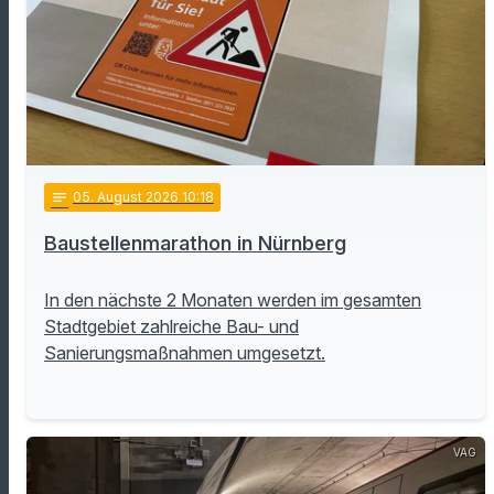
notes
05
. August 2026 10:18
Baustellenmarathon in Nürnberg
In den nächste 2 Monaten werden im gesamten
Stadtgebiet zahlreiche Bau- und
Sanierungsmaßnahmen umgesetzt.
VAG