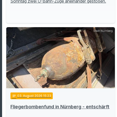
Sonntag zwei U-Bahn-Züge aneinander gestoßen.
Stadt Nürnberg
notes
03
. August 2026 15:23
Fliegerbombenfund in Nürnberg - entschärft