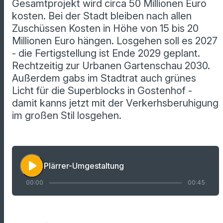
Gesamtprojekt wird circa 50 Millionen Euro
kosten. Bei der Stadt bleiben nach allen
Zuschüssen Kosten in Höhe von 15 bis 20
Millionen Euro hängen. Losgehen soll es 2027
- die Fertigstellung ist Ende 2029 geplant.
Rechtzeitig zur Urbanen Gartenschau 2030.
Außerdem gabs im Stadtrat auch grünes
Licht für die Superblocks in Gostenhof -
damit kanns jetzt mit der Verkerhsberuhigung
im großen Stil losgehen.
play_arrow
Plärrer-Umgestaltung
00:00
00:45