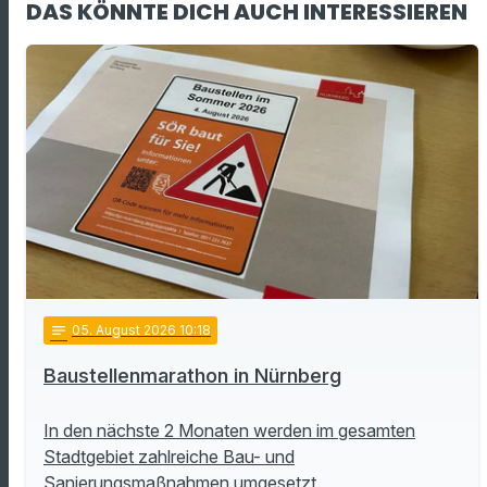
DAS KÖNNTE DICH AUCH INTERESSIEREN
notes
05
. August 2026 10:18
Baustellenmarathon in Nürnberg
In den nächste 2 Monaten werden im gesamten
Stadtgebiet zahlreiche Bau- und
Sanierungsmaßnahmen umgesetzt.