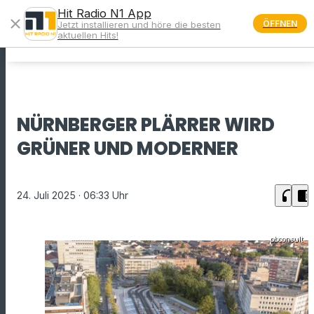
Hit Radio N1 App
close
ÖFFNEN
Jetzt installieren und höre die besten
menu
aktuellen Hits!
NÜRNBERGER PLÄRRER WIRD
GRÜNER UND MODERNER
headphones
chrome_reader_mode
24. Juli 2025
· 06:33 Uhr
pbconsult