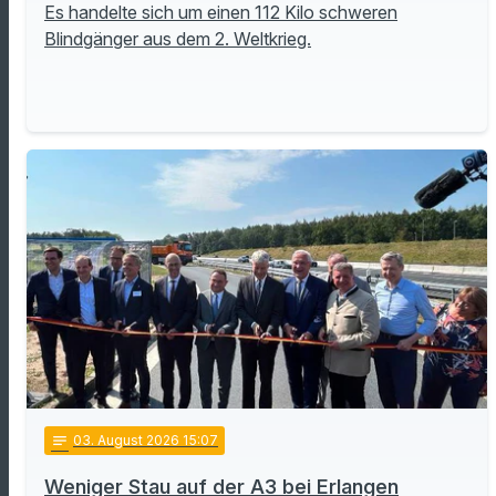
Es handelte sich um einen 112 Kilo schweren
Blindgänger aus dem 2. Weltkrieg.
notes
03
. August 2026 15:07
Weniger Stau auf der A3 bei Erlangen