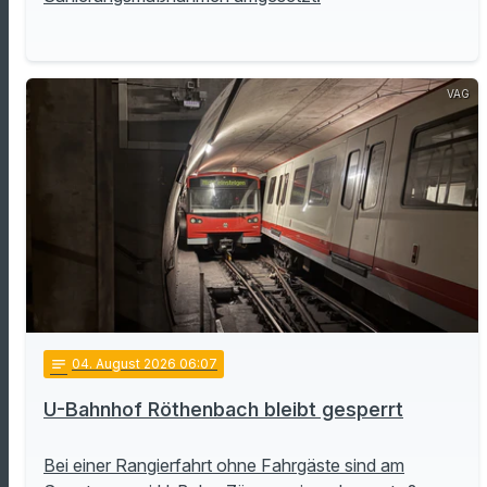
VAG
notes
04
. August 2026 06:07
U-Bahnhof Röthenbach bleibt gesperrt
Bei einer Rangierfahrt ohne Fahrgäste sind am