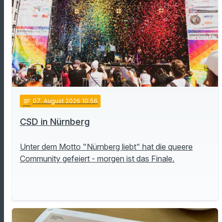
notes
07
. August 2026 10:56
CSD in Nürnberg
Unter dem Motto "Nürnberg liebt" hat die queere
Community gefeiert - morgen ist das Finale.