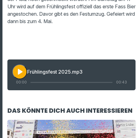
Uhr wird auf dem Frühlingsfest offiziell das erste Fass Bier
angestochen. Davor gibt es den Festumzug. Gefeiert wird
dann bis zum 4. Mai.
play_arrow
Frühlingsfest 2025.mp3
00:00
00:43
DAS KÖNNTE DICH AUCH INTERESSIEREN
Marco Liske