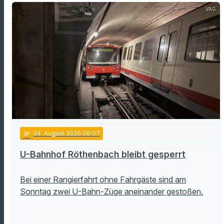
VAG
notes
04
. August 2026 06:07
U-Bahnhof Röthenbach bleibt gesperrt
Bei einer Rangierfahrt ohne Fahrgäste sind am
Sonntag zwei U-Bahn-Züge aneinander gestoßen.