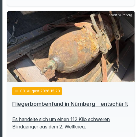
Stadt Nürnberg
notes
03
. August 2026 15:23
Fliegerbombenfund in Nürnberg - entschärft
Es handelte sich um einen 112 Kilo schweren
Blindgänger aus dem 2. Weltkrieg.