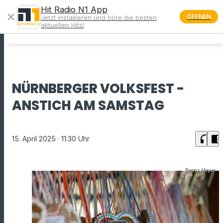
Hit Radio N1 App
close
ÖFFNEN
Jetzt installieren und höre die besten
menu
aktuellen Hits!
NÜRNBERGER VOLKSFEST -
ANSTICH AM SAMSTAG
headphones
chrome_reader_mode
15. April 2025
· 11:30 Uhr
Berny Meyer