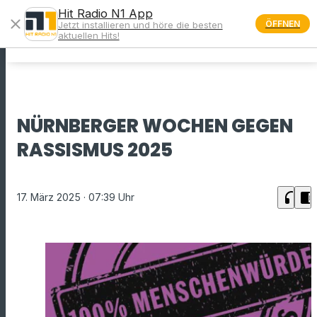
Hit Radio N1 App
close
ÖFFNEN
Jetzt installieren und höre die besten
menu
aktuellen Hits!
NÜRNBERGER WOCHEN GEGEN
RASSISMUS 2025
headphones
chrome_reader_mode
17. März 2025
· 07:39 Uhr