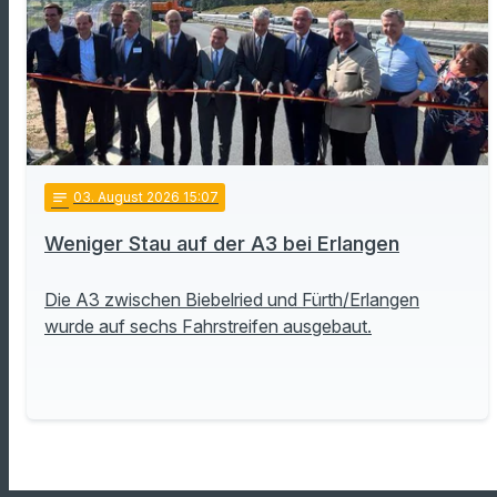
notes
03
. August 2026 15:07
Weniger Stau auf der A3 bei Erlangen
Die A3 zwischen Biebelried und Fürth/Erlangen
wurde auf sechs Fahrstreifen ausgebaut.