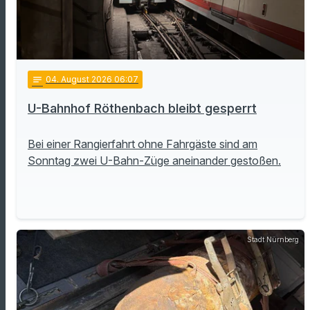
notes
04
. August 2026 06:07
U-Bahnhof Röthenbach bleibt gesperrt
Bei einer Rangierfahrt ohne Fahrgäste sind am
Sonntag zwei U-Bahn-Züge aneinander gestoßen.
Stadt Nürnberg