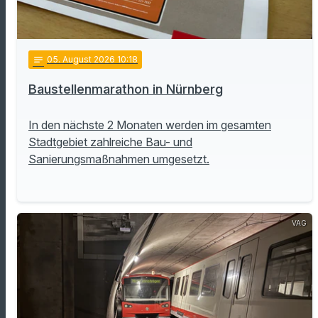
notes
05
. August 2026 10:18
Baustellenmarathon in Nürnberg
In den nächste 2 Monaten werden im gesamten
Stadtgebiet zahlreiche Bau- und
Sanierungsmaßnahmen umgesetzt.
VAG