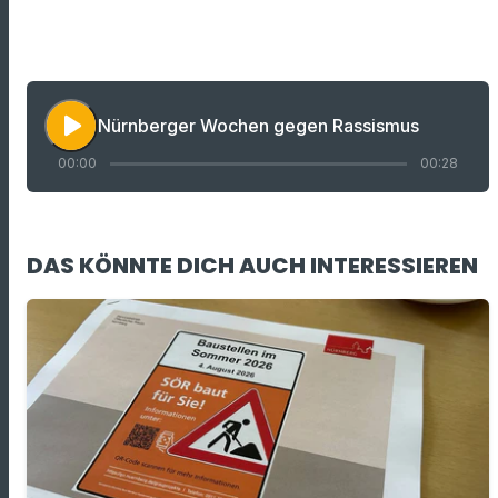
play_arrow
Nürnberger Wochen gegen Rassismus
00:00
00:28
DAS KÖNNTE DICH AUCH INTERESSIEREN