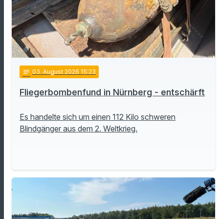
notes
03
. August 2026 15:23
Fliegerbombenfund in Nürnberg - entschärft
Es handelte sich um einen 112 Kilo schweren
Blindgänger aus dem 2. Weltkrieg.