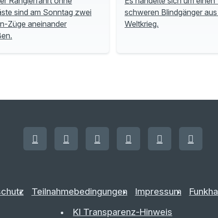
ner Rangierfahrt ohne
Es handelte sich um einen 
ste sind am Sonntag zwei
schweren Blindgänger aus
n-Züge aneinander
Weltkrieg.
ßen.
chutz
Teilnahmebedingungen
Impressum
Funkha
KI Transparenz-Hinweis