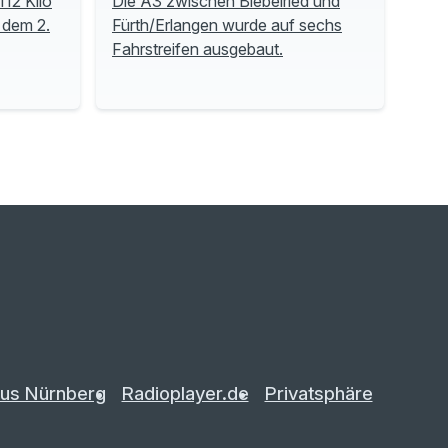
112 Kilo
Die A3 zwischen Biebelried und
 dem 2.
Fürth/Erlangen wurde auf sechs
Fahrstreifen ausgebaut.
us Nürnberg
Radioplayer.de
Privatsphäre