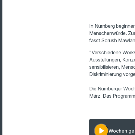
In Nürnberg beginne
Menschenwürde. Zusa
fasst Sorush Mawlahi
"Verschiedene Works
Ausstellungen, Konze
sensibilisieren, Men
Diskriminierung vorg
Die Nürnberger Woch
März. Das Programm 
play_arrow
Wochen ge