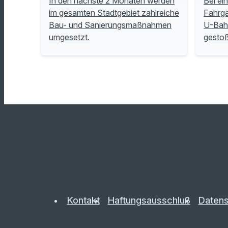
In den nächste 2 Monaten werden
Bei ei
im gesamten Stadtgebiet zahlreiche
Fahrgä
Bau- und Sanierungsmaßnahmen
U-Bah
umgesetzt.
gesto
Kontakt
Haftungsausschluß
Datens