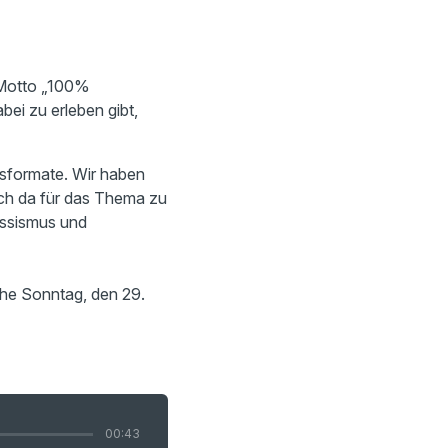
 Motto „100%
i zu erleben gibt,
sformate. Wir haben
ich da für das Thema zu
assismus und
he Sonntag, den 29.
00:43