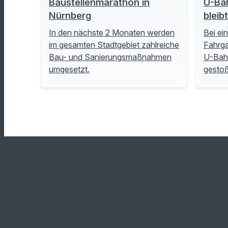
Baustellenmarathon in
U-Ba
Nürnberg
bleib
In den nächste 2 Monaten werden
Bei ei
im gesamten Stadtgebiet zahlreiche
Fahrgä
Bau- und Sanierungsmaßnahmen
U-Bah
umgesetzt.
gesto