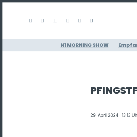
N1 MORNING SHOW
Empfa
PFINGST
29. April 2024
· 13:13 U