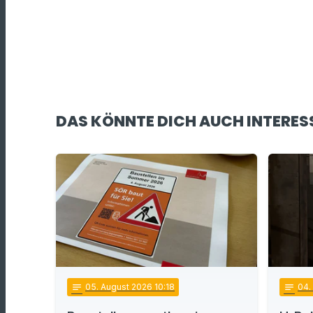
DAS KÖNNTE DICH AUCH INTERES
notes
05
. August 2026 10:18
notes
04