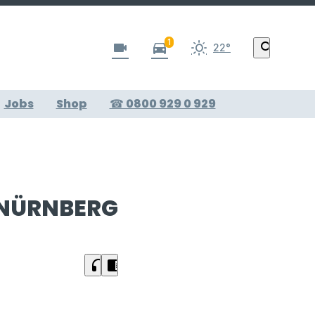
1
videocam
directions_car
search
22°
Jobs
Shop
☎ 0800 929 0 929
 NÜRNBERG
headphones
chrome_reader_mode