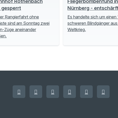
hnhof Röthenbach
Fliegerbombenfund in
t gesperrt
Nürnberg - entschärf
ner Rangierfahrt ohne
Es handelte sich um einen 
ste sind am Sonntag zwei
schweren Blindgänger aus
n-Züge aneinander
Weltkrieg.
ßen.