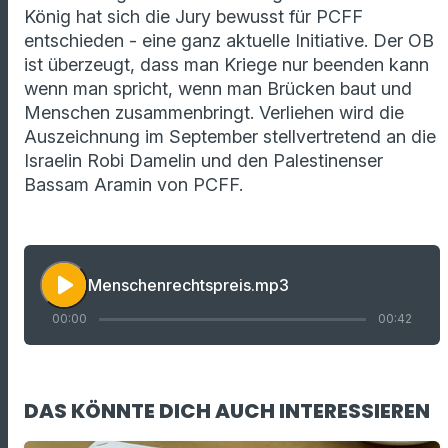
König hat sich die Jury bewusst für PCFF
entschieden - eine ganz aktuelle Initiative. Der OB
ist überzeugt, dass man Kriege nur beenden kann
wenn man spricht, wenn man Brücken baut und
Menschen zusammenbringt. Verliehen wird die
Auszeichnung im September stellvertretend an die
Israelin Robi Damelin und den Palestinenser
Bassam Aramin von PCFF.
play_arrow
Menschenrechtspreis.mp3
00:00
00:42
DAS KÖNNTE DICH AUCH INTERESSIEREN