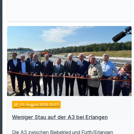
notes
03
. August 2026 15:07
Weniger Stau auf der A3 bei Erlangen
Die A3 zwischen Biebelried und Fürth/Erlangen