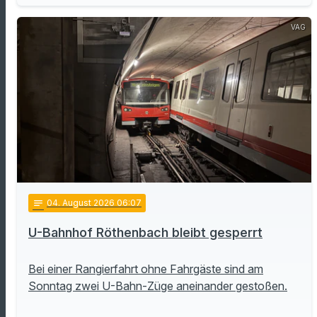
VAG
notes
04
. August 2026 06:07
U-Bahnhof Röthenbach bleibt gesperrt
Bei einer Rangierfahrt ohne Fahrgäste sind am
Sonntag zwei U-Bahn-Züge aneinander gestoßen.