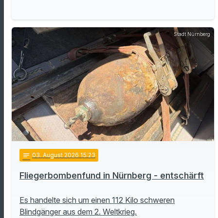
Stadt Nürnberg
notes
03
. August 2026 15:23
Fliegerbombenfund in Nürnberg - entschärft
Es handelte sich um einen 112 Kilo schweren
Blindgänger aus dem 2. Weltkrieg.