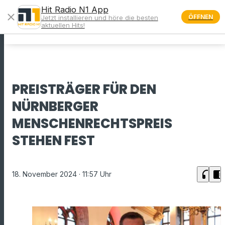
Hit Radio N1 App
close
ÖFFNEN
Jetzt installieren und höre die besten
menu
aktuellen Hits!
PREISTRÄGER FÜR DEN
NÜRNBERGER
MENSCHENRECHTSPREIS
STEHEN FEST
headphones
chrome_reader_mode
18. November 2024
· 11:57 Uhr