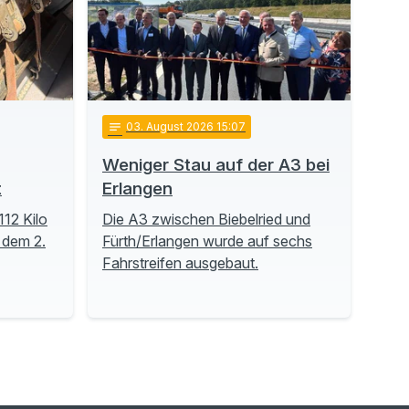
notes
03
. August 2026 15:07
Weniger Stau auf der A3 bei
t
Erlangen
112 Kilo
Die A3 zwischen Biebelried und
 dem 2.
Fürth/Erlangen wurde auf sechs
Fahrstreifen ausgebaut.