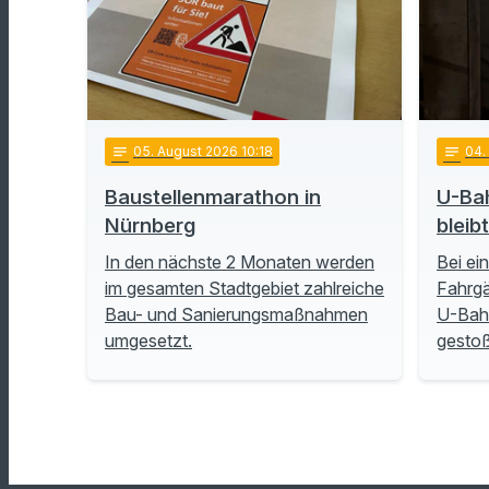
notes
05
. August 2026 10:18
notes
04
Baustellenmarathon in
U-Ba
Nürnberg
bleib
In den nächste 2 Monaten werden
Bei ei
im gesamten Stadtgebiet zahlreiche
Fahrgä
Bau- und Sanierungsmaßnahmen
U-Bah
umgesetzt.
gesto