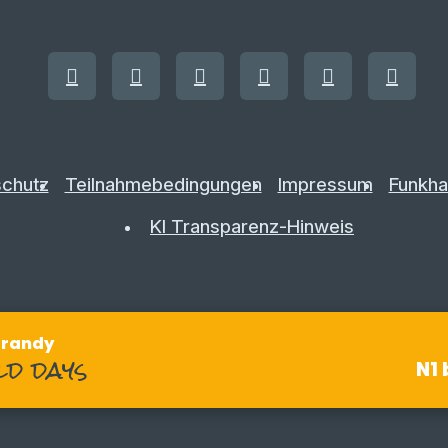
chutz
Teilnahmebedingungen
Impressum
Funkha
KI Transparenz-Hinweis
arandy
ld days
N1 