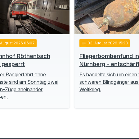
. August 2026 06:07
notes
03
. August 2026 15:23
hnhof Röthenbach
Fliegerbombenfund in
t gesperrt
Nürnberg - entschärf
ner Rangierfahrt ohne
Es handelte sich um einen 
ste sind am Sonntag zwei
schweren Blindgänger aus
n-Züge aneinander
Weltkrieg.
ßen.