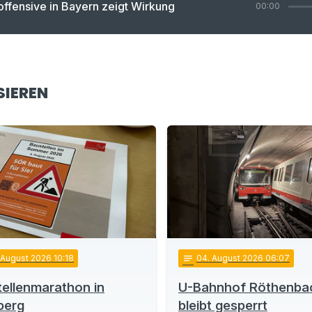
offensive in Bayern zeigt Wirkung
00:00
SIEREN
 August 2026 10:18
notes
04
. August 2026 06:07
ellenmarathon in
U-Bahnhof Röthenba
berg
bleibt gesperrt