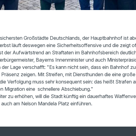
r sichersten Großstädte Deutschlands, der Hauptbahnhof ist abe
Herbst läuft deswegen eine Sicherheitsoffensive und die zeigt 
st der Aufwärtstrend an Straftaten im Bahnhofsbereich deutli
rbürgermeister, Bayerns Innenminister und auch Ministerpräsi
n der Lage verschafft: "Es kann nicht sein, dass ein Bahnhof 
r Präsenz zeigen. Mit Streifen, mit Diensthunden die eine groß
ie Verfolgung muss sehr konsequent sein: das heißt Strafen 
len Migration eine schnellere Abschiebung."
ter zu erhöhen, will die Stadt künftig ein dauerhaftes Waffenv
 auch am Nelson Mandela Platz einführen.