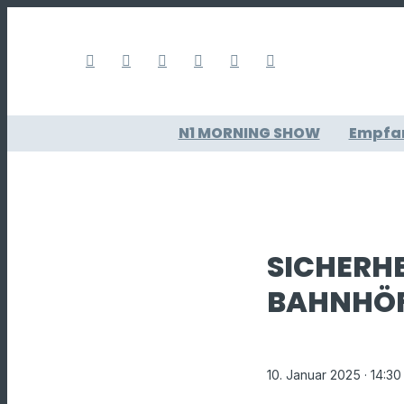
N1 MORNING SHOW
Empfa
SICHERH
BAHNHÖF
10. Januar 2025
· 14:30