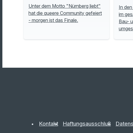
Unter dem Motto "Nürnberg liebt"
In den
hat die queere Community gefeiert
im ges
- morgen ist das Finale.
Bau- 
umgese
Kontakt
Haftungsausschluß
Datens