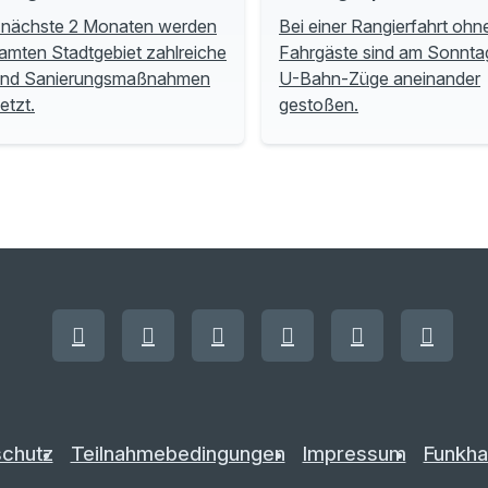
 nächste 2 Monaten werden
Bei einer Rangierfahrt ohn
amten Stadtgebiet zahlreiche
Fahrgäste sind am Sonnta
und Sanierungsmaßnahmen
U-Bahn-Züge aneinander
tzt.
gestoßen.
chutz
Teilnahmebedingungen
Impressum
Funkha