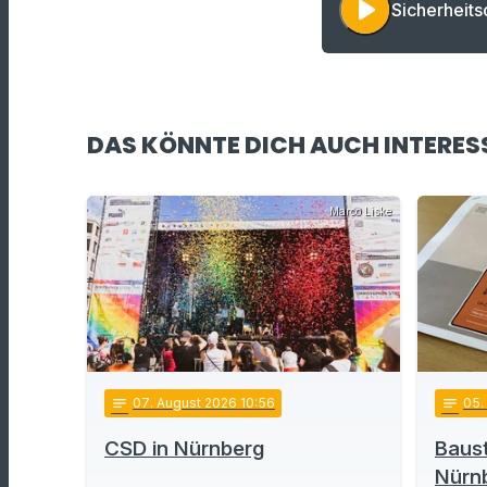
play_arrow
Sicherheits
DAS KÖNNTE DICH AUCH INTERES
Marco Liske
notes
07
. August 2026 10:56
notes
05
.
CSD in Nürnberg
Baust
Nürn