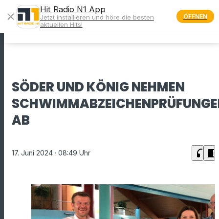
Hit Radio N1 App
close
ÖFFNEN
Jetzt installieren und höre die besten
menu
aktuellen Hits!
SÖDER UND KÖNIG NEHMEN
SCHWIMMABZEICHENPRÜFUNGE
AB
headphones
chrome_reader_mode
17. Juni 2024
· 08:49 Uhr