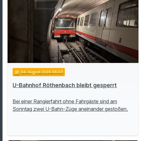
notes
04
. August 2026 06:07
U-Bahnhof Röthenbach bleibt gesperrt
Bei einer Rangierfahrt ohne Fahrgäste sind am
Sonntag zwei U-Bahn-Züge aneinander gestoßen.