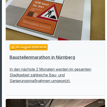
notes
05
. August 2026 10:18
Baustellenmarathon in Nürnberg
In den nächste 2 Monaten werden im gesamten
Stadtgebiet zahlreiche Bau- und
Sanierungsmaßnahmen umgesetzt.
VAG