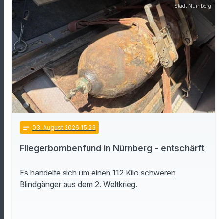
Stadt Nürnberg
notes
03
. August 2026 15:23
Fliegerbombenfund in Nürnberg - entschärft
Es handelte sich um einen 112 Kilo schweren
Blindgänger aus dem 2. Weltkrieg.