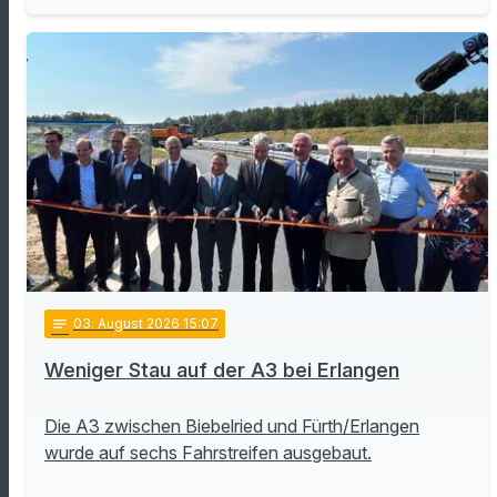
notes
03
. August 2026 15:07
Weniger Stau auf der A3 bei Erlangen
Die A3 zwischen Biebelried und Fürth/Erlangen
wurde auf sechs Fahrstreifen ausgebaut.