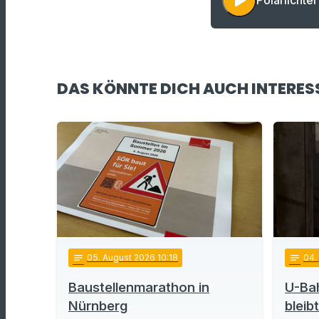
play_arrow
Polarlichter
DAS KÖNNTE DICH AUCH INTERES
notes
05
. August 2026 10:18
notes
04
Baustellenmarathon in
U-Ba
Nürnberg
bleib