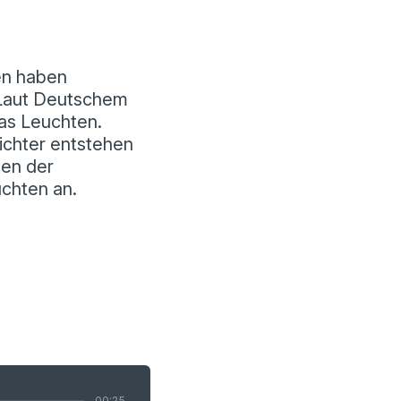
ken haben
 Laut Deutschem
as Leuchten.
ichter entstehen
ten der
uchten an.
00:25