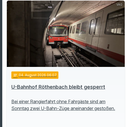
VAG
notes
04
. August 2026 06:07
U-Bahnhof Röthenbach bleibt gesperrt
Bei einer Rangierfahrt ohne Fahrgäste sind am
Sonntag zwei U-Bahn-Züge aneinander gestoßen.