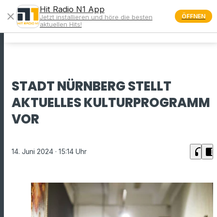
Hit Radio N1 App
close
ÖFFNEN
Jetzt installieren und höre die besten
menu
aktuellen Hits!
STADT NÜRNBERG STELLT
AKTUELLES KULTURPROGRAMM
VOR
headphones
chrome_reader_mode
14. Juni 2024
· 15:14 Uhr