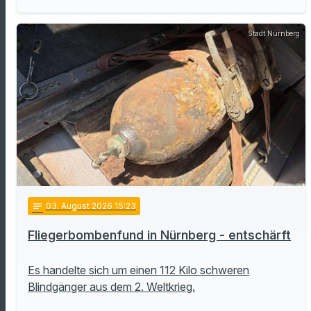
Stadt Nürnberg
notes
03
. August 2026 15:23
Fliegerbombenfund in Nürnberg - entschärft
Es handelte sich um einen 112 Kilo schweren
Blindgänger aus dem 2. Weltkrieg.