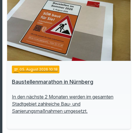
notes
05
. August 2026 10:18
Baustellenmarathon in Nürnberg
In den nächste 2 Monaten werden im gesamten
Stadtgebiet zahlreiche Bau- und
Sanierungsmaßnahmen umgesetzt.