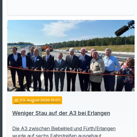
notes
03
. August 2026 15:07
Weniger Stau auf der A3 bei Erlangen
Die A3 zwischen Biebelried und Fürth/Erlangen
wurde auf sechs Fahrstreifen ausgebaut.