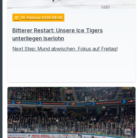
notes
26
. Februar 2026 08:46
Bitterer Restart: Unsere Ice Tigers
unterliegen Iserlohn
Next Step: Mund abwischen, Fokus auf Freitag!