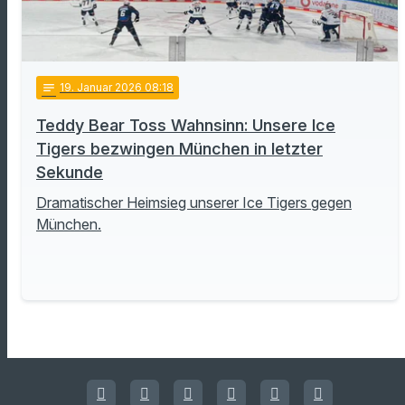
notes
19
. Januar 2026 08:18
Teddy Bear Toss Wahnsinn: Unsere Ice
Tigers bezwingen München in letzter
Sekunde
Dramatischer Heimsieg unserer Ice Tigers gegen
München.