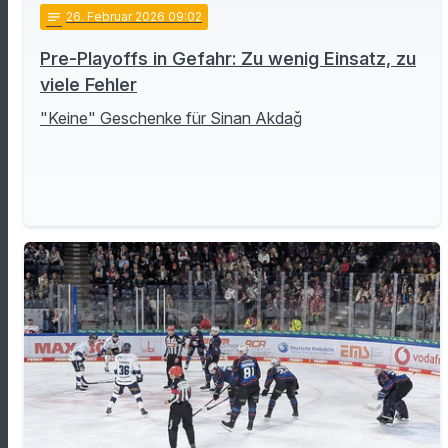
notes
26
. Februar 2026 09:02
Pre-Playoffs in Gefahr: Zu wenig Einsatz, zu
viele Fehler
"Keine" Geschenke für Sinan Akdağ