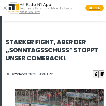
Hit Radio N1 App
close
ÖFFNEN
Jetzt installieren und höre die besten
menu
aktuellen Hits!
STARKER FIGHT, ABER DER
„SONNTAGSSCHUSS“ STOPPT
UNSER COMEBACK!
headphones
chrome_reader_mode
01. Dezember 2025
· 09:11 Uhr