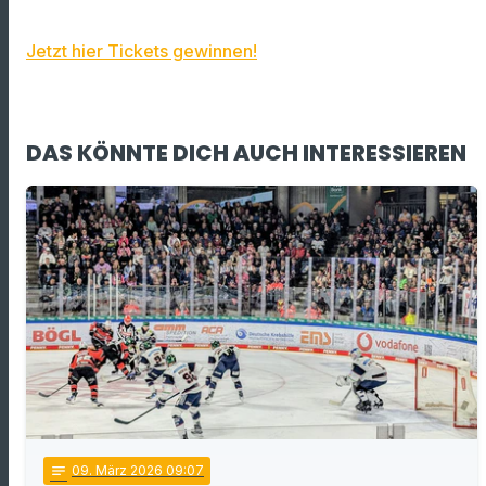
Jetzt hier Tickets gewinnen!
DAS KÖNNTE DICH AUCH INTERESSIEREN
notes
09
. März 2026 09:07