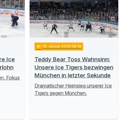
notes
19
. Januar 2026 08:18
re Ice
Teddy Bear Toss Wahnsinn:
erlohn
Unsere Ice Tigers bezwingen
München in letzter Sekunde
n, Fokus
Dramatischer Heimsieg unserer Ice
Tigers gegen München.