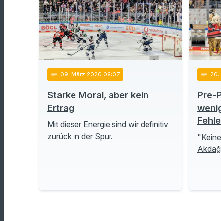
notes
09
. März 2026 09:07
notes
26
.
Starke Moral, aber kein
Pre-P
Ertrag
wenig
Fehle
Mit dieser Energie sind wir definitiv
zurück in der Spur.
"Keine
Akdağ