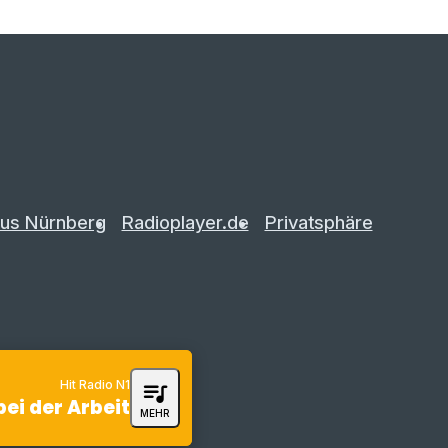
us Nürnberg
Radioplayer.de
Privatsphäre
Hit Radio N1
queue_music
bei der Arbeit