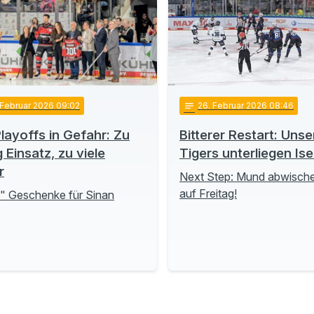
 Februar 2026 09:02
notes
26
. Februar 2026 08:46
layoffs in Gefahr: Zu
Bitterer Restart: Unse
 Einsatz, zu viele
Tigers unterliegen Is
r
Next Step: Mund abwische
auf Freitag!
" Geschenke für Sinan