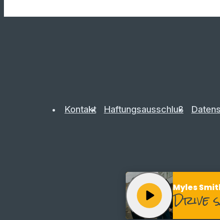
Kontakt
Haftungsausschluß
Datens
Myles Smith
play_arrow
Drive 