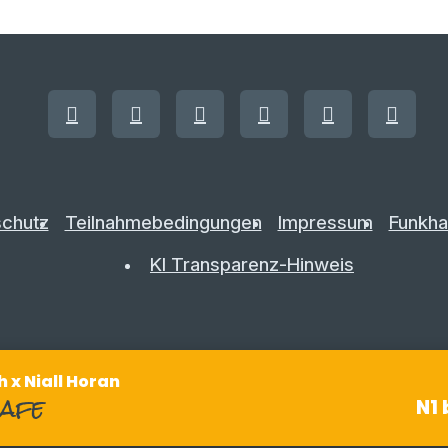
chutz
Teilnahmebedingungen
Impressum
Funkha
KI Transparenz-Hinweis
 x Niall Horan
safe
N1 