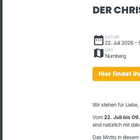
DER CHRI
date_range
DATUM
22. Juli 2026
– 
map
ORT
Nürnberg
Hier findet i
Wir stehen für Liebe,
Vom
22. Juli bis 0
sind natürlich mit dab
Das Motto in diesem 