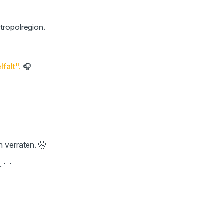
tropolregion.
falt".
🎧
h verraten. 🤫
. 💛