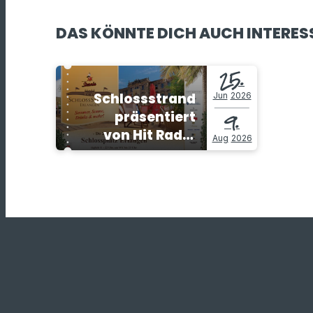
DAS KÖNNTE DICH AUCH INTERES
25.
Schlossstrand
Jun
2026
9.
präsentiert
von Hit Radio
Aug
2026
N1