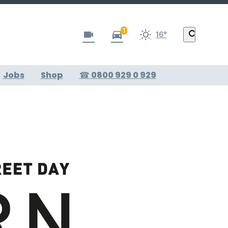
1
videocam
directions_car
search
16°
Jobs
Shop
☎ 0800 929 0 929