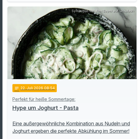
Symbolbild von Alex Bayev auf Unsplash
notes
22
. Juli 2026 08:54
Perfekt für heiße Sommertage:
Hype um Joghurt - Pasta
Eine außergewöhnliche Kombination aus Nudeln und
Joghurt ergeben die perfekte Abkühlung im Sommer!