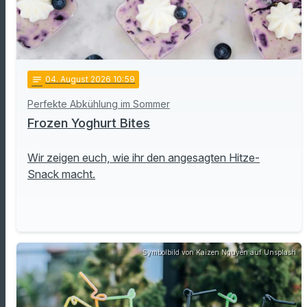
notes
04
. August 2026 10:59
Perfekte Abkühlung im Sommer
Frozen Yoghurt Bites
Wir zeigen euch, wie ihr den angesagten Hitze-
Snack macht.
Symbolbild von Kaizen Nguyễn auf Unsplash