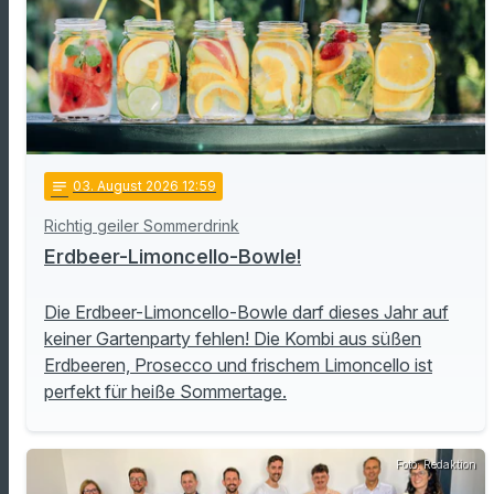
notes
03
. August 2026 12:59
Richtig geiler Sommerdrink
Erdbeer-Limoncello-Bowle!
Die Erdbeer-Limoncello-Bowle darf dieses Jahr auf
keiner Gartenparty fehlen! Die Kombi aus süßen
Erdbeeren, Prosecco und frischem Limoncello ist
perfekt für heiße Sommertage.
Foto: Redaktion