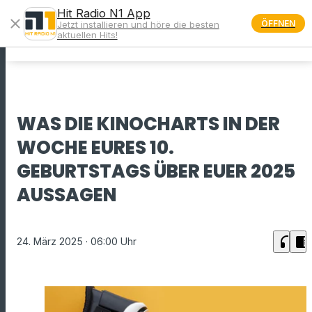
Hit Radio N1 App
close
ÖFFNEN
Jetzt installieren und höre die besten
menu
aktuellen Hits!
WAS DIE KINOCHARTS IN DER
WOCHE EURES 10.
GEBURTSTAGS ÜBER EUER 2025
AUSSAGEN
headphones
chrome_reader_mode
24. März 2025
· 06:00 Uhr