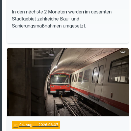
In den nächste 2 Monaten werden im gesamten
Stadtgebiet zahlreiche Bau- und
Sanierungsmaßnahmen umgesetzt.
VAG
notes
04
. August 2026 06:07