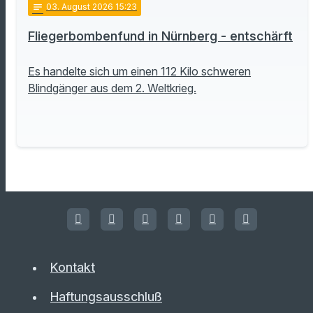
notes
03
. August 2026 15:23
Fliegerbombenfund in Nürnberg - entschärft
Es handelte sich um einen 112 Kilo schweren
Blindgänger aus dem 2. Weltkrieg.
Kontakt
Haftungsausschluß