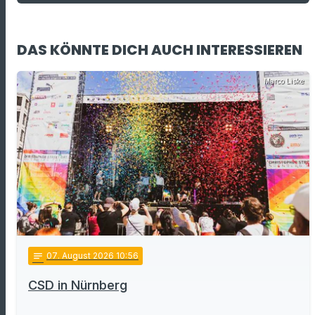
DAS KÖNNTE DICH AUCH INTERESSIEREN
Marco Liske
notes
07
. August 2026 10:56
CSD in Nürnberg