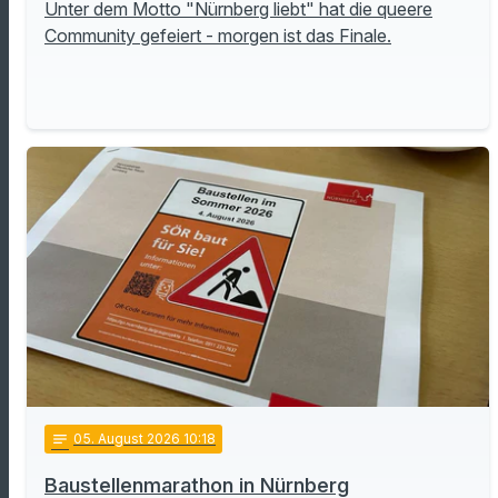
Unter dem Motto "Nürnberg liebt" hat die queere
Community gefeiert - morgen ist das Finale.
notes
05
. August 2026 10:18
Baustellenmarathon in Nürnberg