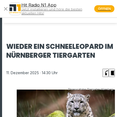
Hit Radio N1 App
close
ÖFFNEN
Jetzt installieren und höre die besten
menu
aktuellen Hits!
WIEDER EIN SCHNEELEOPARD IM
NÜRNBERGER TIERGARTEN
headphones
chrome_reader_mode
11. Dezember 2025
· 14:30 Uhr
Thomas Hahn Tiergarten Nürnberg