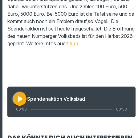
dabei, wir unterstützen das. Und zahlen 100 Euro, 500
Euro, 5000 Euro. Bei 5000 Euro ist die Tafel seine und da
kommt auch noch ein Emblem drauf,so Vogel. Die
Spendenaktion ist seit heute freigeschaltet. Die Eröffnung
des neuen Nürnberger Volksbads ist für den Herbst 2026
geplant. Weitere Infos auch
hier
.
play_arrow
Spendenaktion Volksbad
00:00
00:53
DAS KÖNNTE DICH AUCH INTERESSIEREN