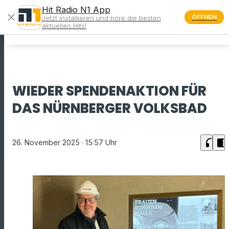
Hit Radio N1 App
close
ÖFFNEN
Jetzt installieren und höre die besten
menu
aktuellen Hits!
WIEDER SPENDENAKTION FÜR
DAS NÜRNBERGER VOLKSBAD
headphones
chrome_reader_mode
26. November 2025
· 15:57 Uhr