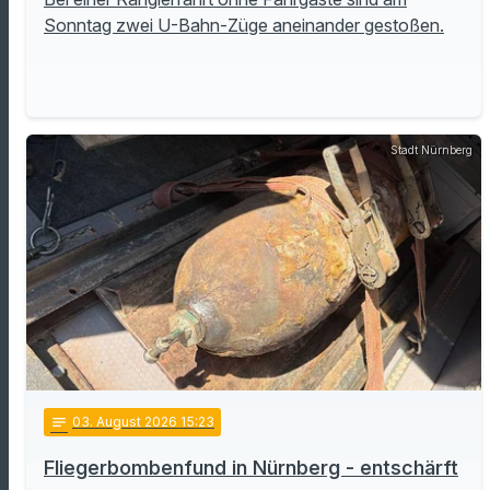
Sonntag zwei U-Bahn-Züge aneinander gestoßen.
Stadt Nürnberg
notes
03
. August 2026 15:23
Fliegerbombenfund in Nürnberg - entschärft