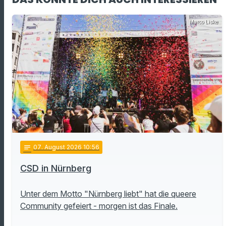
Marco Liske
notes
07
. August 2026 10:56
CSD in Nürnberg
Unter dem Motto "Nürnberg liebt" hat die queere
Community gefeiert - morgen ist das Finale.