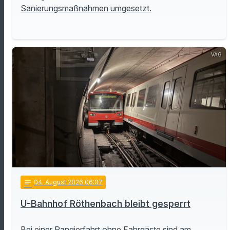
Sanierungsmaßnahmen umgesetzt.
VAG
notes
04
. August 2026 06:07
U-Bahnhof Röthenbach bleibt gesperrt
Bei einer Rangierfahrt ohne Fahrgäste sind am