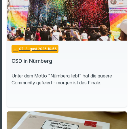
notes
07
. August 2026 10:56
CSD in Nürnberg
Unter dem Motto "Nürnberg liebt" hat die queere
Community gefeiert - morgen ist das Finale.