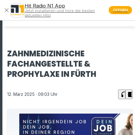
Hit Radio N1 App
close
ÖFFNEN
Jetzt installieren und höre die besten
menu
aktuellen Hits!
ZAHNMEDIZINISCHE
FACHANGESTELLTE &
PROPHYLAXE IN FÜRTH
headphones
chrome_reader_mode
12. März 2025
· 09:03 Uhr