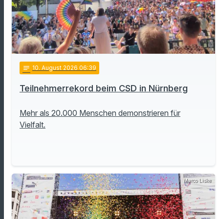
notes
10
. August 2026 06:39
Teilnehmerrekord beim CSD in Nürnberg
Mehr als 20.000 Menschen demonstrieren für
Vielfalt.
Marco Liske