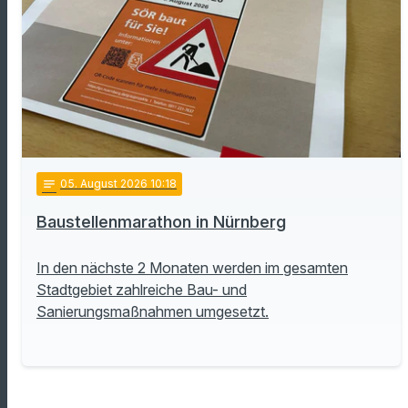
notes
05
. August 2026 10:18
Baustellenmarathon in Nürnberg
In den nächste 2 Monaten werden im gesamten
Stadtgebiet zahlreiche Bau- und
Sanierungsmaßnahmen umgesetzt.